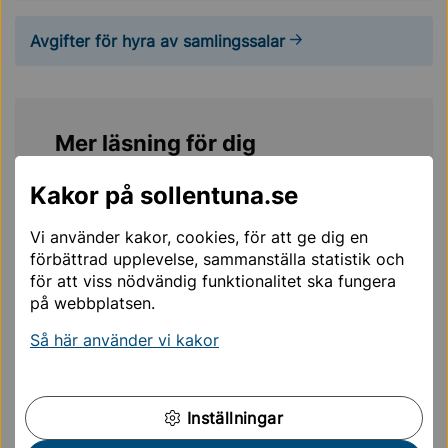
Avgifter för hyra av samlingssalar
Mer läsning för dig
Kakor på sollentuna.se
Rösjöskolans gymnastiksal
Vi använder kakor, cookies, för att ge dig en
Runbackaskolan
förbättrad upplevelse, sammanställa statistik och
för att viss nödvändig funktionalitet ska fungera
Kärrdalsskolans gymnastiksal
på webbplatsen.
Så här använder vi kakor
Vaxmoraskolans gymnastiksal
Förskola & skola
Inställningar