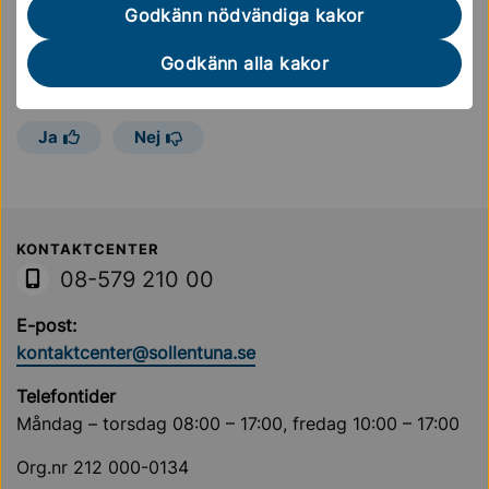
Godkänn nödvändiga kakor
Sidan uppdaterades
30 april 2025
Godkänn alla kakor
Hjälpte informationen på den här sidan dig?
Ja
Nej
Sollentuna Kommun
KONTAKTCENTER
08-579 210 00
E-post:
kontaktcenter@sollentuna.se
Telefontider
Måndag – torsdag 08:00 – 17:00, fredag 10:00 – 17:00
Org.nr 212 000-0134