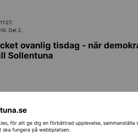
17:27.
10. Del 2.
cket ovanlig tisdag - när demokr
ll Sollentuna
ntuna.se
es, för att ge dig en förbättrad upplevelse, sammanställa st
t ska fungera på webbplatsen.