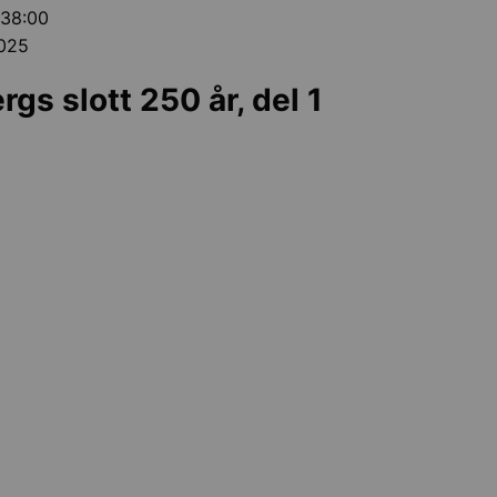
 38:00
2025
gs slott 250 år, del 1
kultur och sevärdheter
gar och föreningsliv
ollentuna
Undermeny för Stipendier, priser och utmärkelser