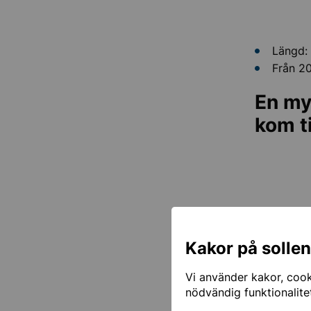
Längd: 
Från 20
En my
kom ti
Kakor på solle
Vi använder kakor, cooki
nödvändig funktionalite