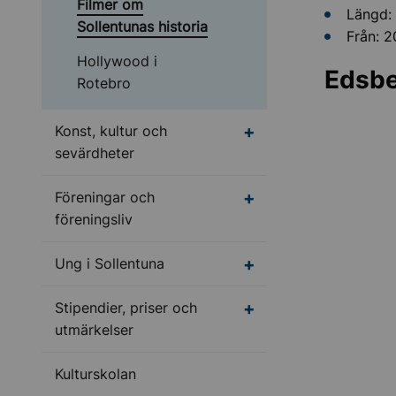
Filmer om
Längd:
Sollentunas historia
Från: 
Hollywood i
Edsber
Rotebro
Undermeny för Konst, 
Konst, kultur och
sevärdheter
Undermeny för Förenin
Föreningar och
föreningsliv
Undermeny för Ung i S
Ung i Sollentuna
Stipendier, priser och
utmärkelser
Kulturskolan