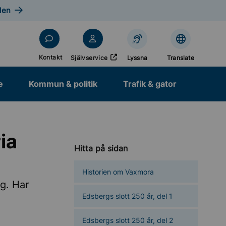
len
Öppnas i nytt fönster
Kontakt
Självservice
Lyssna
Translate
e
Kommun & politik
Trafik & gator
ia
Hitta på sidan
Historien om Vaxmora
g. Har
Edsbergs slott 250 år, del 1
Edsbergs slott 250 år, del 2