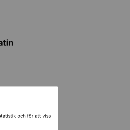
atin
atistik och för att viss