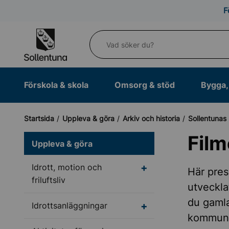
Till navigation
Till innehåll (s)
F
Vad söker du?
Förskola & skola
Omsorg & stöd
Bygga, 
Startsida
Uppleva & göra
Arkiv och historia
Sollentunas 
Film
Uppleva & göra
Undermeny för Idrott, m
Idrott, motion och
Här pres
friluftsliv
utveckla
du gamla
Undermeny för Idrotts
Idrottsanläggningar
kommuna