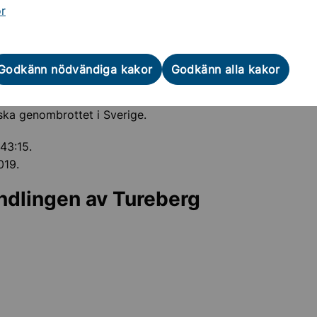
or
Godkänn nödvändiga kakor
Godkänn alla kakor
ember 1918 beslutade riksdagen att allmän och lika rösträt
mmunerna från och med 1919. Det var inledningen på det st
ka genombrottet i Sverige.
43:15.
019.
ndlingen av Tureberg