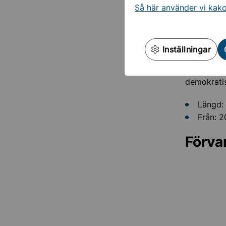
Så här använder vi kak
Inställningar
Den 17 dec
gälla i ko
demokratis
Längd: 
Från: 2
Förva