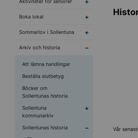
Undermeny för Aktivite
Aktiviteter för seniorer
Histo
Undermeny för Boka l
Boka lokal
Undermeny för Sommar
Sommarlov i Sollentuna
Undermeny för Arkiv o
Arkiv och historia
Att lämna handlingar
Beställa slutbetyg
Böcker om
Sollentunas historia
Undermeny för Sollen
Sollentuna
kommunarkiv
Undermeny för Sollentu
Sollentunas historia
Vår senast