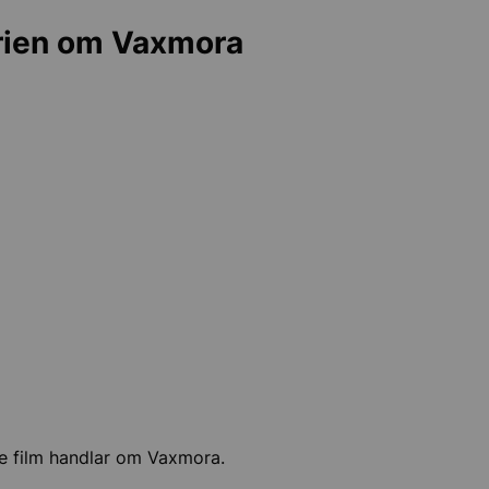
ter för seniorer
rien om Vaxmora
okal
lov i Sollentuna
ch historia
tuna kommunarkiv
nas historia
e film handlar om Vaxmora.