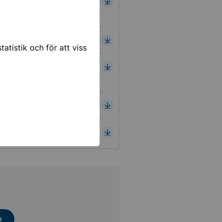
0,72 MB
0,4 MB
atistik och för att viss
0,36 MB
0,3 MB
0,37 MB
e