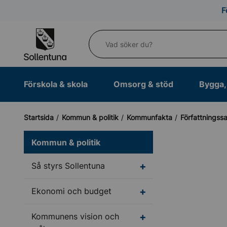
Till navigation
Till innehåll (s)
F
Vad söker du?
Förskola & skola
Omsorg & stöd
Bygga, 
Startsida
Kommun & politik
Kommunfakta
Författningss
Kommun & politik
Undermeny för Så styr
Så styrs Sollentuna
Undermeny för Ekono
Ekonomi och budget
Undermeny för Kommun
Kommunens vision och