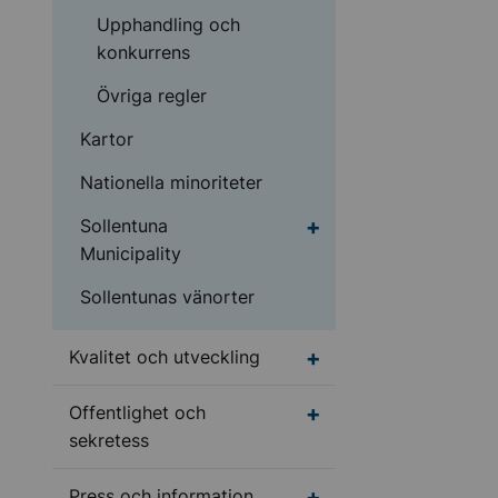
Upphandling och
konkurrens
Övriga regler
Kartor
Nationella minoriteter
Undermeny för Sollent
Sollentuna
Municipality
Sollentunas vänorter
Undermeny för Kvalite
Kvalitet och utveckling
Undermeny för Offentl
Offentlighet och
sekretess
Undermeny för Press o
Press och information