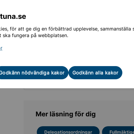
Ägardirektiv för SEOM Holding AB och dess
dotterbolag
ntuna.se
Ägardirektiv för Sollentuna fastigheter 2 AB
es, för att ge dig en förbättrad upplevelse, sammanställa st
t ska fungera på webbplatsen.
Ägardirektiv för Sollentuna
Kommunfastigheter AB
or
Ägardirektiv för Sollentuna Stadshus AB
Godkänn nödvändiga kakor
Godkänn alla kakor
Ägardirektiv för Sollentunahem AB
Mer läsning för dig
Delegationsordningar
Fullmäktig