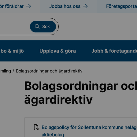
ör föräldrar
Jobba hos oss
Företagsporta
Sök
bo & miljö
Uppleva & göra
Jobb & företagand
amling
Bolagsordningar och ägardirektiv
Bolagsordningar oc
ägardirektiv
s Sollentuna
mi och budget
Bolagspolicy för Sollentuna kommuns heläg
ens vision och mål
aktiebolag