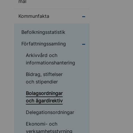
mål
Undermeny för Kommu
Kommunfakta
Befolkningsstatistik
Undermeny för Författ
Författningssamling
Arkivvård och
informationshantering
Bidrag, stiftelser
och stipendier
Bolagsordningar
och ägardirektiv
Delegationsordningar
Ekonomi- och
verksamhetsstyrning