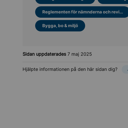
Reglementen för nämnderna och revi...
Bygga, bo & miljö
Sidan uppdaterades
7 maj 2025
una Municipality
Hjälpte informationen på den här sidan dig?
t och utveckling
ighet och sekretess
ch information