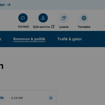
len
Öppnas i nytt fönster
Kontakt
Självservice
Lyssna
Translate
e
Kommun & politik
Trafik & gator
h
da
0,26 MB