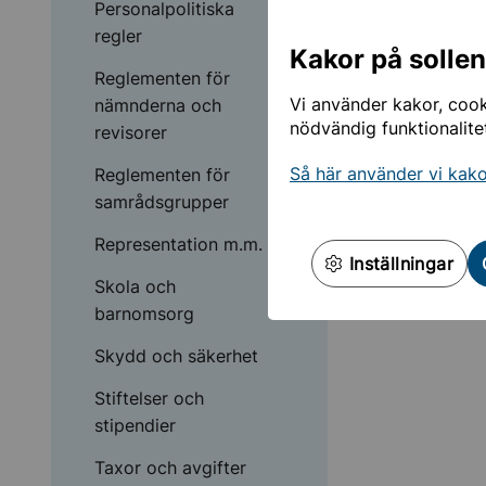
Personalpolitiska
regler
Kakor på solle
Reglementen för
Vi använder kakor, cooki
nämnderna och
nödvändig funktionalite
revisorer
Så här använder vi kak
Reglementen för
samrådsgrupper
Representation m.m.
Inställningar
Skola och
barnomsorg
Skydd och säkerhet
Stiftelser och
stipendier
Taxor och avgifter