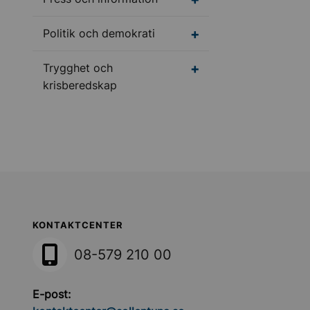
Undermeny för Politik
Politik och demokrati
Undermeny för Tryggh
Trygghet och
krisberedskap
Sollentuna Kommun
KONTAKTCENTER
08-579 210 00
E-post: