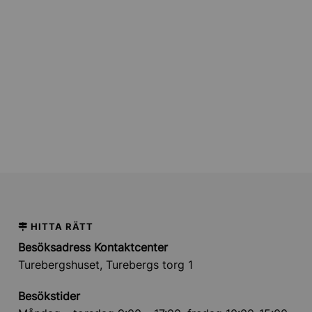
 och demokrati
et och krisberedskap
HITTA RÄTT
Besöksadress Kontaktcenter
Turebergshuset, Turebergs torg 1
Besökstider