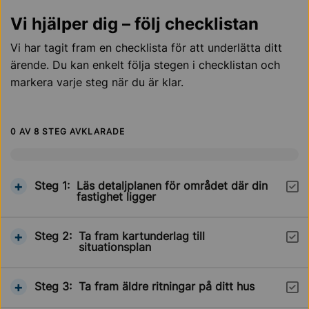
Vi hjälper dig – följ checklistan
Vi har tagit fram en checklista för att underlätta ditt
ärende. Du kan enkelt följa stegen i checklistan och
markera varje steg när du är klar.
0
AV 8 STEG AVKLARADE
Visa information om
Steg 1:
Läs detaljplanen för området där din
Steg
fastighet ligger
Visa information om
Steg 2:
Ta fram kartunderlag till
Steg
situationsplan
Visa information om
Steg 3:
Ta fram äldre ritningar på ditt hus
Steg