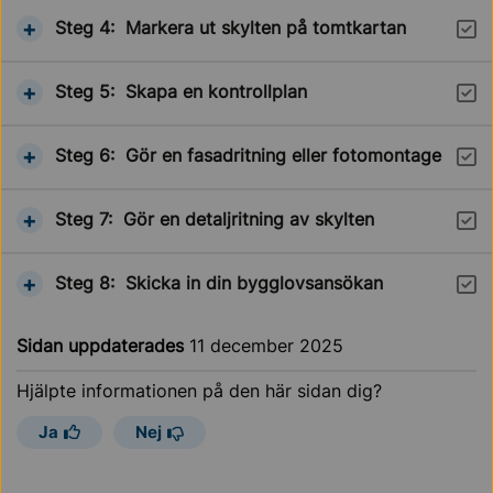
Visa information om
Steg 4:
Markera ut skylten på tomtkartan
Steg
Visa information om
Steg 5:
Skapa en kontrollplan
Steg
Visa information om
Steg 6:
Gör en fasadritning eller fotomontage
Steg
Visa information om
Steg 7:
Gör en detaljritning av skylten
Steg
Visa information om
Steg 8:
Skicka in din bygglovsansökan
Steg
Sidan uppdaterades
11 december 2025
Hjälpte informationen på den här sidan dig?
Ja
Nej