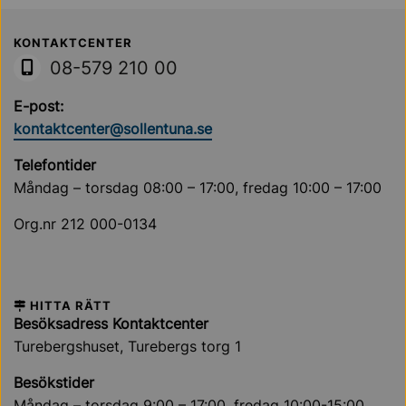
Sollentuna Kommun
KONTAKTCENTER
08-579 210 00
E-post:
kontaktcenter@sollentuna.se
Telefontider
Måndag – torsdag 08:00 – 17:00, fredag 10:00 – 17:00
Org.nr 212 000-0134
HITTA RÄTT
Besöksadress Kontaktcenter
Turebergshuset, Turebergs torg 1
Besökstider
Måndag – torsdag 9:00 – 17:00, fredag 10:00-15:00