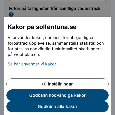
Foton på fastigheten från samtliga väderstreck
Ladda upp filer
Foton på fastigheten från samtliga vä
Kakor på sollentuna.se
Beskriv det du vill utföra
Vi använder kakor, cookies, för att ge dig en
förbättrad upplevelse, sammanställa statistik och
för att viss nödvändig funktionalitet ska fungera
på webbplatsen.
Så här använder vi kakor
Inställningar
Friendly Captcha
Godkänn nödvändiga kakor
Godkänn alla kakor