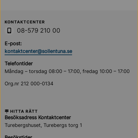
Sollentuna Kommun
KONTAKTCENTER
08-579 210 00
E-post:
kontaktcenter@sollentuna.se
Telefontider
Måndag – torsdag 08:00 – 17:00, fredag 10:00 – 17:00
Org.nr 212 000-0134
HITTA RÄTT
Besöksadress Kontaktcenter
Turebergshuset, Turebergs torg 1
Besökstider