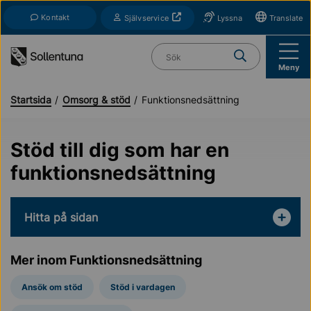
Till navigation
Till innehåll (s)
Kontakt
Öppnas i nytt fönster
Självservice
Lyssna
Translate
Vad söker du?
Meny
Startsida
Omsorg & stöd
Funktionsnedsättning
Stöd till dig som har en
funktionsnedsättning
Hitta på sidan
Mer inom Funktionsnedsättning
Ansök om stöd
Stöd i vardagen