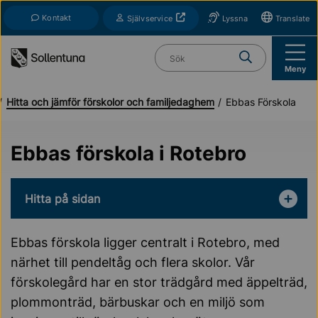
Till navigation
Till innehåll (s)
Kontakt
Öppnas i nytt fönster
Självservice
Lyssna
Translate
Vad söker du?
Meny
Hitta och jämför förskolor och familjedaghem
Ebbas Förskola
Ebbas förskola i Rotebro
Hitta på sidan
Ebbas förskola ligger centralt i Rotebro, med
närhet till pendeltåg och flera skolor. Vår
förskolegård har en stor trädgård med äppelträd,
plommonträd, bärbuskar och en miljö som