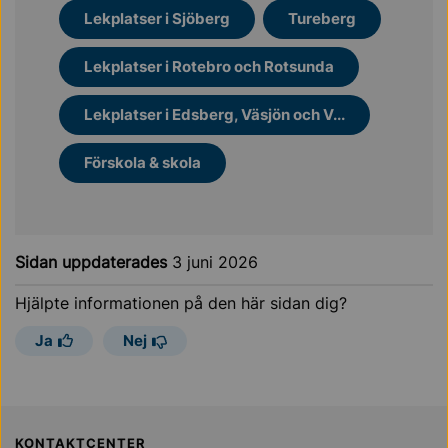
Lekplatser i Sjöberg
Tureberg
Lekplatser i Rotebro och Rotsunda
Lekplatser i Edsberg, Väsjön och V...
Förskola & skola
Sidan uppdaterades
3 juni 2026
Hjälpte informationen på den här sidan dig?
Ja
Nej
KONTAKTCENTER