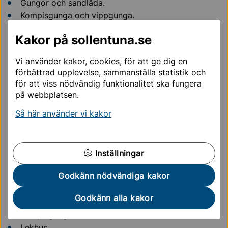
Gungor och sandlåda.
Kompisgunga och vippgunga.
Leklok.
Kakor på sollentuna.se
Vippgunga.
Rutschkanor och klätterlek.
Vi använder kakor, cookies, för att ge dig en
förbättrad upplevelse, sammanställa statistik och
Kanalvägen
för att viss nödvändig funktionalitet ska fungera
Adress: Kanalvägen 31-33.
på webbplatsen.
Så här använder vi kakor
Gungor och sandlåda.
Vippgunga.
Rutschkana.
Inställningar
Malmparkens lekplats
Godkänn nödvändiga kakor
Adress: Tusbystråket 4.
Godkänn alla kakor
Gungor och sandlåda.
Kompisgunga.
Lekhus.