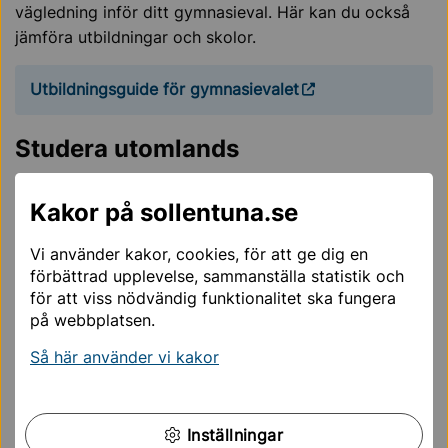
vägledning inför ditt gymnasieval. Här kan du också
jämföra utbildningar och skolor.
Utbildningsguide för gymnasievalet
Studera utomlands
Du som är skriven i Sollentuna kan inte ta med dig din
skolpeng till en skola utomlands. Det gäller sedan
Kakor på sollentuna.se
hösten 2020 då beslutet fattades av
Vi använder kakor, cookies, för att ge dig en
kommunfullmäktige.
förbättrad upplevelse, sammanställa statistik och
för att viss nödvändig funktionalitet ska fungera
på webbplatsen.
Beslut om studier utomlands
0,39 MB
Så här använder vi kakor
Anpassad gymnasieskola
Inställningar
Den anpassade gymnasieskolan är en egen skolform