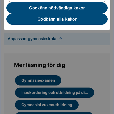
som vänder sig dig som har en intellektuell
Godkänn nödvändiga kakor
funktionsnedsättning eller svår hjärnskada. Den är
fyraårig och har både nationella och individuella
Godkänn alla kakor
program.
Anpassad gymnasieskola
Mer läsning för dig
Gymnasieexamen
Inackordering och utbildning på di...
Gymnasial vuxenutbildning