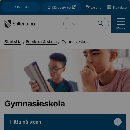
Till navigation
Till innehåll (s)
Kontakt
Öppnas i nytt fönster
Självservice
Lyssna
Translate
Vad söker du?
Meny
Startsida
Förskola & skola
Gymnasieskola
Gymnasieskola
Hitta på sidan