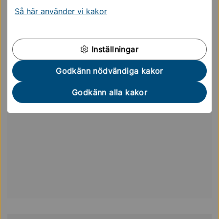
Så här använder vi kakor
Adress
Sveavägen 55
Inställningar
Godkänn nödvändiga kakor
Godkänn alla kakor