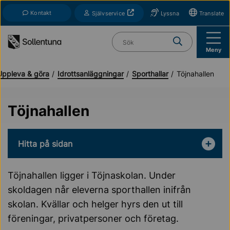
Till navigation
Till innehåll (s)
Kontakt
Öppnas i nytt fönster
Självservice
Lyssna
Translate
Vad söker du?
Meny
Uppleva & göra
Idrottsanläggningar
Sporthallar
Töjnahallen
Töjnahallen
Hitta på sidan
Töjnahallen ligger i Töjnaskolan. Under
skoldagen når eleverna sporthallen inifrån
skolan. Kvällar och helger hyrs den ut till
föreningar, privatpersoner och företag.