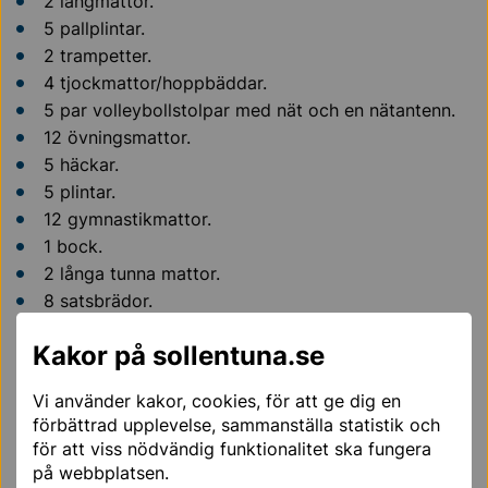
2 långmattor.
5 pallplintar.
2 trampetter.
4 tjockmattor/hoppbäddar.
5 par volleybollstolpar med nät och en nätantenn.
12 övningsmattor.
5 häckar.
5 plintar.
12 gymnastikmattor.
1 bock.
2 långa tunna mattor.
8 satsbrädor.
4 trampetter.
Kakor på sollentuna.se
4 bomsadlar.
Hitta hit - karta
Vi använder kakor, cookies, för att ge dig en
förbättrad upplevelse, sammanställa statistik och
för att viss nödvändig funktionalitet ska fungera
Töjnahallen
på webbplatsen.