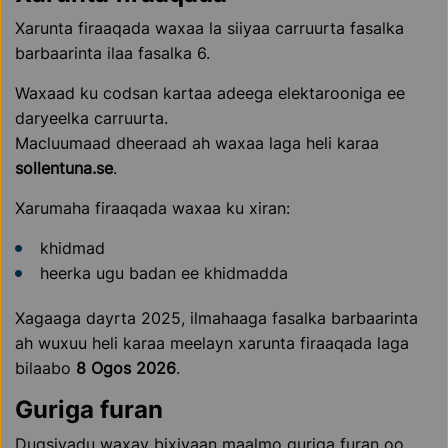
Xarunta firaaqada waxaa la siiyaa carruurta fasalka
barbaarinta ilaa fasalka 6.
Waxaad ku codsan kartaa adeega elektarooniga ee
daryeelka carruurta.
Macluumaad dheeraad ah waxaa laga heli karaa
sollentuna.se
.
Xarumaha firaaqada waxaa ku xiran:
khidmad
heerka ugu badan ee khidmadda
Xagaaga dayrta 2025, ilmahaaga fasalka barbaarinta
ah wuxuu heli karaa meelayn xarunta firaaqada laga
bilaabo
8 Ogos 2026
.
Guriga furan
Dugsiyadu waxay bixiyaan maalmo guriga furan oo