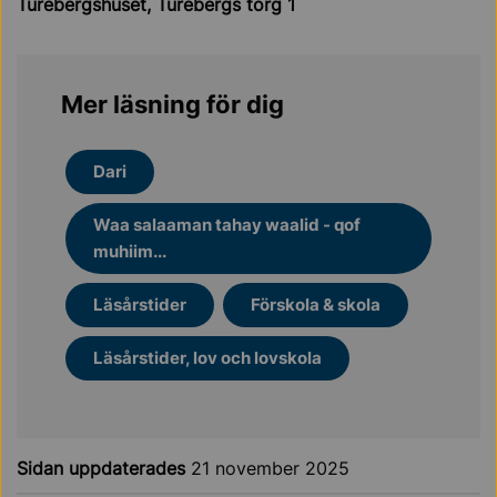
Turebergshuset, Turebergs torg 1
Mer läsning för dig
Dari
Waa salaaman tahay waalid - qof
muhiim...
Läsårstider
Förskola & skola
Läsårstider, lov och lovskola
Sidan uppdaterades
21 november 2025