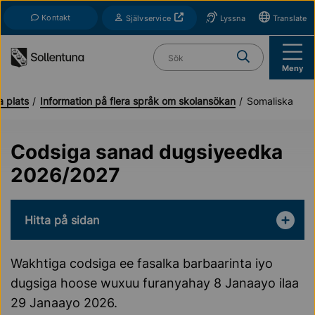
Till navigation
Till innehåll (s)
Kontakt
Öppnas i nytt fönster
Självservice
Lyssna
Translate
Vad söker du?
Meny
a plats
Information på flera språk om skolansökan
Somaliska
Codsiga sanad dugsiyeedka
2026/2027
Hitta på sidan
Wakhtiga codsiga ee fasalka barbaarinta iyo
dugsiga hoose wuxuu furanyahay 8 Janaayo ilaa
29 Janaayo 2026.