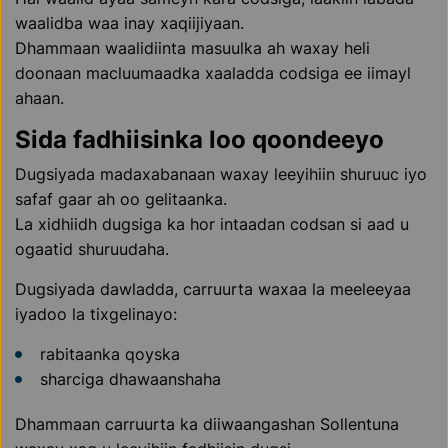
waalidba waa inay xaqiijiyaan.
Dhammaan waalidiinta masuulka ah waxay heli
doonaan macluumaadka xaaladda codsiga ee iimayl
ahaan.
Sida fadhiisinka loo qoondeeyo
Dugsiyada madaxabanaan waxay leeyihiin shuruuc iyo
safaf gaar ah oo gelitaanka.
La xidhiidh dugsiga ka hor intaadan codsan si aad u
ogaatid shuruudaha.
Dugsiyada dawladda, carruurta waxaa la meeleeyaa
iyadoo la tixgelinayo:
rabitaanka qoyska
sharciga dhawaanshaha
Dhammaan carruurta ka diiwaangashan Sollentuna