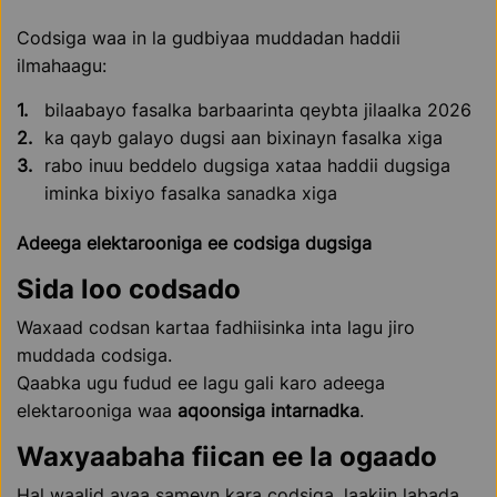
Codsiga waa in la gudbiyaa muddadan haddii
ilmahaagu:
bilaabayo fasalka barbaarinta qeybta jilaalka 2026
ka qayb galayo dugsi aan bixinayn fasalka xiga
rabo inuu beddelo dugsiga xataa haddii dugsiga
iminka bixiyo fasalka sanadka xiga
Adeega elektarooniga ee codsiga dugsiga
Sida loo codsado
Waxaad codsan kartaa fadhiisinka inta lagu jiro
muddada codsiga.
Qaabka ugu fudud ee lagu gali karo adeega
elektarooniga waa
aqoonsiga intarnadka
.
Waxyaabaha fiican ee la ogaado
Hal waalid ayaa sameyn kara codsiga, laakiin labada