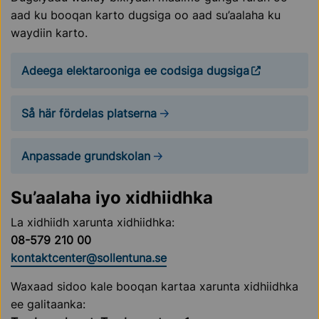
aad ku booqan karto dugsiga oo aad su’aalaha ku
waydiin karto.
Adeega elektarooniga ee codsiga dugsiga
Så här fördelas platserna
Anpassade grundskolan
Su’aalaha iyo xidhiidhka
La xidhiidh xarunta xidhiidhka:
08-579 210 00
kontaktcenter@sollentuna.se
Waxaad sidoo kale booqan kartaa xarunta xidhiidhka
ee galitaanka: