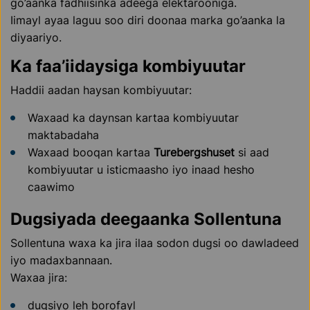
go’aanka fadhiisinka adeega elektarooniga.
Iimayl ayaa laguu soo diri doonaa marka go’aanka la
diyaariyo.
Ka faa’iidaysiga kombiyuutar
Haddii aadan haysan kombiyuutar:
Waxaad ka daynsan kartaa kombiyuutar
maktabadaha
Waxaad booqan kartaa
Turebergshuset
si aad
kombiyuutar u isticmaasho iyo inaad hesho
caawimo
Dugsiyada deegaanka Sollentuna
Sollentuna waxa ka jira ilaa sodon dugsi oo dawladeed
iyo madaxbannaan.
Waxaa jira:
dugsiyo leh borofayl