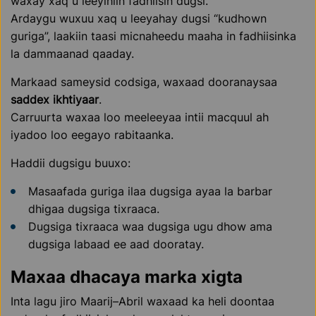
waxay xaq u leeyihiin fadhiisin dugsi.
Ardaygu wuxuu xaq u leeyahay dugsi “kudhown
guriga”, laakiin taasi micnaheedu maaha in fadhiisinka
la dammaanad qaaday.
Markaad sameysid codsiga, waxaad dooranaysaa
saddex ikhtiyaar
.
Carruurta waxaa loo meeleeyaa intii macquul ah
iyadoo loo eegayo rabitaanka.
Haddii dugsigu buuxo:
Masaafada guriga ilaa dugsiga ayaa la barbar
dhigaa dugsiga tixraaca.
Dugsiga tixraaca waa dugsiga ugu dhow ama
dugsiga labaad ee aad dooratay.
Maxaa dhacaya marka xigta
Inta lagu jiro Maarij–Abril waxaad ka heli doontaa