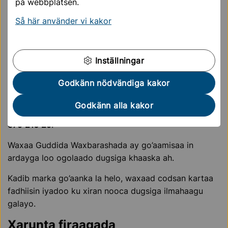
naafada maskaxeed
på webbplatsen.
Dugsiyadan waa sagaal sano, waxayna leeyihiin laba
Så här använder vi kakor
borofayl gaar ah.
Ilmahaagu wuxuu dhigankaraa:
Inställningar
dugsi kaliya u gaar ah ardayda naafada maskaxeed
ama dugsi hoose oo ardayda lagu dhafay
Godkänn nödvändiga kakor
Macluumaad dheeri ah:
Godkänn alla kakor
La xidhiidh xafiiska waxbarashada taleefan ahaan
08-
579 216 29
.
Waxaa Guddida Waxbarashada ay go’aamisaa in
ardayga loo ogolaado dugsiga khaaska ah.
Kadib marka go’aanka la helo, waxaad codsan kartaa
fadhiisin iyadoo ku xiran nooca dugsiga ilmahaagu
galayo.
Xarunta firaaqada