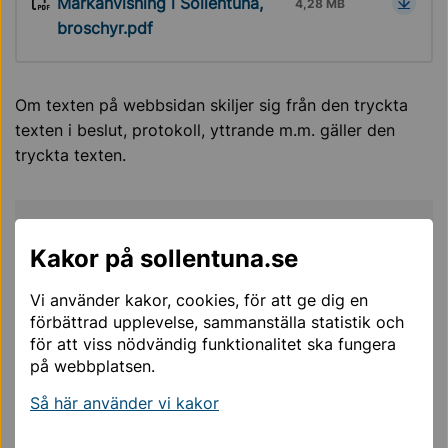
Markanvisning i Sollentuna,
4,28 MB
broschyr.pdf
Om texten på webbsidan skiljer sig från den tryckta
texten i beslut, protokoll, yttrande m.m. gäller den
tryckta texten.
Mer läsning för dig
Kakor på sollentuna.se
Vi använder kakor, cookies, för att ge dig en
Försäljning av mark
förbättrad upplevelse, sammanställa statistik och
för att viss nödvändig funktionalitet ska fungera
Otillåten användning av kommunens
på webbplatsen.
...
Så här använder vi kakor
Markarbeten