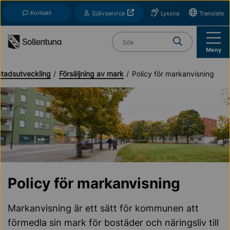
Till navigation
Till innehåll (s)
Kontakt
Öppnas i nytt fönster
Självservice
Lyssna
Translate
Vad söker du?
Meny
Stadsutveckling
Försäljning av mark
Policy för markanvisning
Policy för markanvisning
Markanvisning är ett sätt för kommunen att
förmedla sin mark för bostäder och näringsliv till