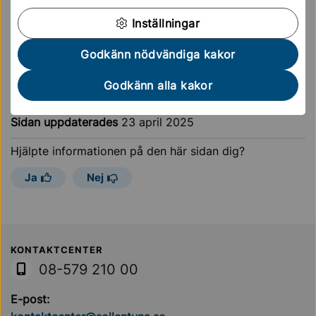
Försäljning av tomtmark
Inställningar
Förskola & skola
Godkänn nödvändiga kakor
Godkänn alla kakor
Sidan uppdaterades
23 april 2025
Hjälpte informationen på den här sidan dig?
Ja
Nej
Sollentuna Kommun
KONTAKTCENTER
08-579 210 00
E-post: