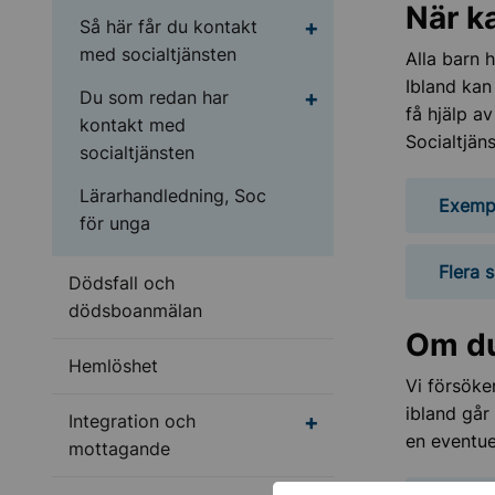
När ka
Undermeny för Så här 
Så här får du kontakt
med socialtjänsten
Alla barn 
Ibland kan
Undermeny för Du som 
Du som redan har
få hjälp av
kontakt med
Socialtjän
socialtjänsten
Lärarhandledning, Soc
Exempe
för unga
Flera s
Dödsfall och
dödsboanmälan
Om du
Hemlöshet
Vi försöke
ibland går 
Undermeny för Integr
Integration och
en eventuell
mottagande