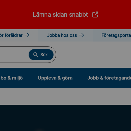
Lämna sidan snabbt
ör föräldrar
Jobba hos oss
Företagsporta
Sök
bo & miljö
Uppleva & göra
Jobb & företagand