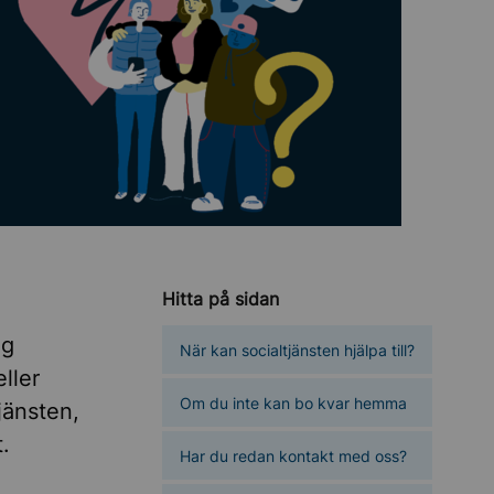
Hitta på sidan
gg
När kan socialtjänsten hjälpa till?
ller
Om du inte kan bo kvar hemma
jänsten,
.
Har du redan kontakt med oss?