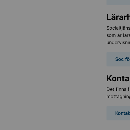
Lärar
Socialtjän
som är lär
undervisni
Soc fö
Konta
Det finns 
mottagnin
Kontak