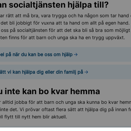
n socialtjänsten hjälpa till?
får du kontakt med socialtjänsten
har rätt att må bra, vara trygga och ha någon som tar han
 det bli jobbigt för vuxna att ta hand om allt på egen hand
redan har kontakt med socialtjänsten
 oss på socialtjänsten för att det ska bli så bra som möjligt 
sten finns för att barn och unga ska ha en trygg uppväxt.
l på när du kan be oss om hjälp
ätt vi kan hjälpa dig eller din familj på
 inte kan bo kvar hemma
r alltid jobba för att barn och unga ska kunna bo kvar he
inte det. Vi prövar oftast flera sätt att hjälpa dig på innan
ation och mottagande
 flytt till nytt hem blir aktuell.