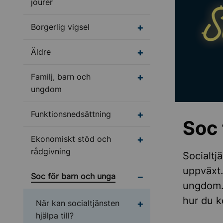
jourer
Undermeny för Borgerl
Borgerlig vigsel
Undermeny för Äldre
Äldre
Undermeny för Familj
Familj, barn och
ungdom
Undermeny för Funktio
Funktionsnedsättning
Soc 
Undermeny för Ekonom
Ekonomiskt stöd och
rådgivning
Socialtj
uppväxt.
Undermeny för Soc fö
Soc för barn och unga
ungdom. 
hur du k
Undermeny för När kan s
När kan socialtjänsten
hjälpa till?