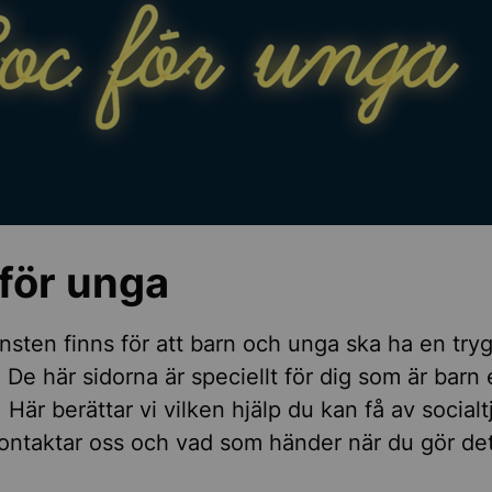
ig vigsel
, barn och ungdom
nsnedsättning
för unga
iskt stöd och rådgivning
änsten finns för att barn och unga ska ha en try
 De här sidorna är speciellt för dig som är barn e
r barn och unga
Här berättar vi vilken hjälp du kan få av socialt
ontaktar oss och vad som händer när du gör det
ocialtjänsten hjälpa till?