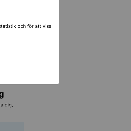
atistik och för att viss
 kontakt
g
a dig,