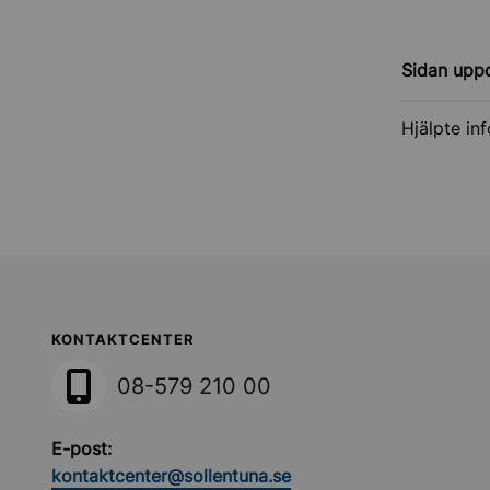
Sidan upp
Hjälpte in
Sollentuna Kommun
KONTAKTCENTER
08-579 210 00
E-post:
kontaktcenter@sollentuna.se