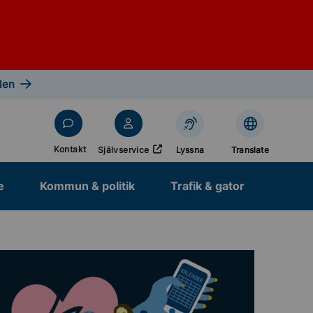
len
Öppnas i nytt fönster
Kontakt
Självservice
Lyssna
Translate
e
Kommun & politik
Trafik & gator