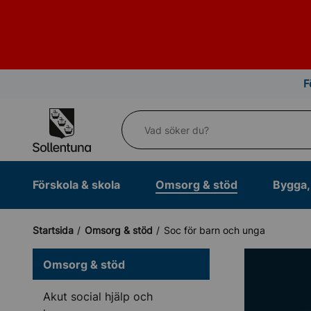
Till navigation
Till innehåll (s)
F
Vad söker du?
Förskola & skola
Omsorg & stöd
Bygga, 
Startsida
Omsorg & stöd
Soc för barn och unga
Omsorg & stöd
Akut social hjälp och