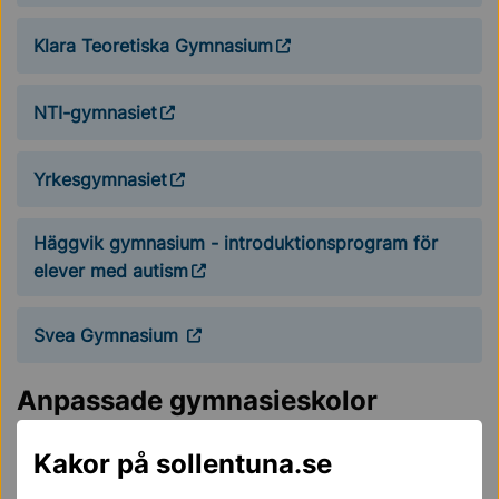
Klara Teoretiska Gymnasium
NTI-gymnasiet
Yrkesgymnasiet
Häggvik gymnasium - introduktionsprogram för
elever med autism
Svea Gymnasium
Anpassade gymnasieskolor
Det finns två fristående anpassade gymnasieskolor i
Kakor på sollentuna.se
kommunen.