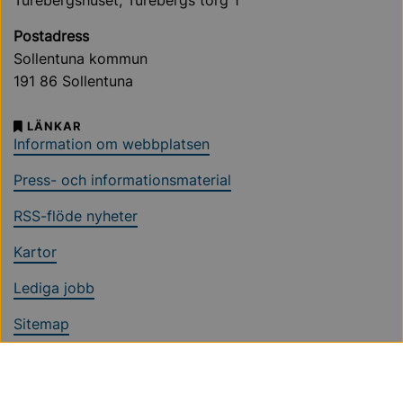
Postadress
Sollentuna kommun
191 86 Sollentuna
LÄNKAR
Information om webbplatsen
Press- och informationsmaterial
RSS-flöde nyheter
Kartor
Lediga jobb
Sitemap
Ändra cookieinställningar