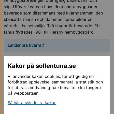
hembygdsföreningen drar igång både kvarn och
såg. Utöver kvarnen finns flera andra byggnader
bevarade som tillsammans med kvarndammen, den
stensatta rännan och dammportarna bildar en
värdefull helhetsmiljö. Två stugor är bevarade. Ett
fähus flyttades 1981 till Hersby hembygdsgård.
Landsnora kvarn
Överby kvarn
Kakor på sollentuna.se
Sollentuna hembygdsförening äger den gamla kvarnen
och anordnar kvarndagar varje år. Det nymalda mjölet
Vi använder kakor, cookies, för att ge dig en
förbättrad upplevelse, sammanställa statistik och
finns då till försäljning och det serveras kaffe med
för att viss nödvändig funktionalitet ska fungera
nybakat bröd.
på webbplatsen.
Överby kvarn
Så här använder vi kakor