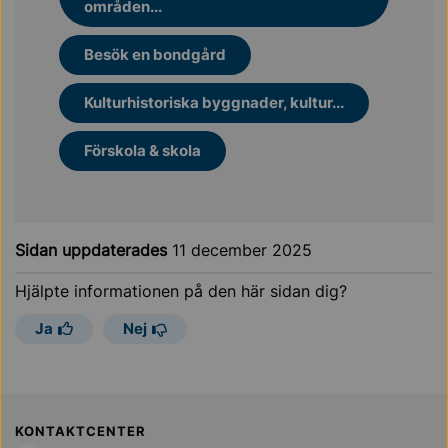
områden...
Besök en bondgård
Kulturhistoriska byggnader, kultur...
Förskola & skola
Sidan uppdaterades
11 december 2025
Hjälpte informationen på den här sidan dig?
Ja
Nej
Sollentuna Kommun
KONTAKTCENTER