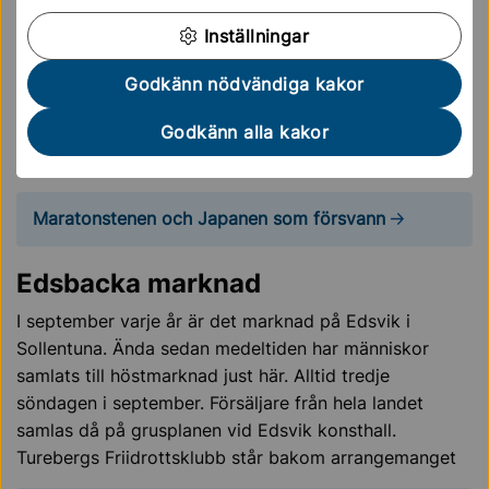
Maratonstenen och "Japanen som
Inställningar
försvann"
Maratonstenen är ett minnesmärke över Olympiaden i
Godkänn nödvändiga kakor
Stockholm 1912. Den tillkom på initiativ av Olympiska
Godkänn alla kakor
kommittén, som ett minne av maratonloppet som gick
från Stockholms stadion till Sollentuna och tillbaka.
Maratonstenen och Japanen som försvann
Edsbacka marknad
I september varje år är det marknad på Edsvik i
Sollentuna. Ända sedan medeltiden har människor
samlats till höstmarknad just här. Alltid tredje
söndagen i september. Försäljare från hela landet
samlas då på grusplanen vid Edsvik konsthall.
Turebergs Friidrottsklubb står bakom arrangemanget