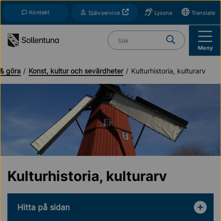
Till navigation
Till innehåll (s)
Kontakt
Öppnas i nytt fönster
Självservice
Lyssna
Translate
Vad söker du?
Meny
& göra
Konst, kultur och sevärdheter
Kulturhistoria, kulturarv
Kulturhistoria, kulturarv
Hitta på sidan