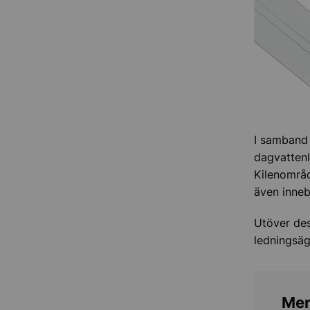
I samband
dagvattenl
Kilenområd
även inneb
Utöver de
ledningsäg
Mer