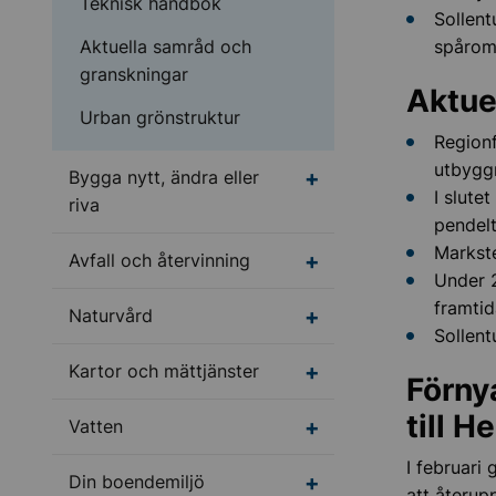
Teknisk handbok
Sollen
Aktuella samråd och
spårom
granskningar
Aktue
Urban grönstruktur
Regionf
utbyggn
Undermeny för Bygga ny
Bygga nytt, ändra eller
I slute
riva
pendelt
Markste
Undermeny för Avfall o
Avfall och återvinning
Under 2
framtid
Undermeny för Naturv
Naturvård
Sollent
Undermeny för Kartor 
Kartor och mättjänster
Förny
till 
Undermeny för Vatten
Vatten
I februari
Undermeny för Din bo
Din boendemiljö
att återup