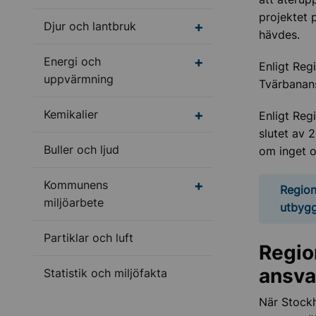
projektet 
Undermeny för Djur oc
Djur och lantbruk
hävdes.
Undermeny för Energi
Energi och
Enligt Re
uppvärmning
Tvärbanans
Undermeny för Kemikal
Kemikalier
Enligt Reg
slutet av 
Buller och ljud
om inget of
Undermeny för Kommun
Kommunens
Region
miljöarbete
utbyg
Partiklar och luft
Regio
ansva
Statistik och miljöfakta
När Stock