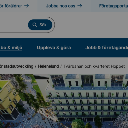
ör föräldrar
Jobba hos oss
Företagsporta
Sök
bo & miljö
Uppleva & göra
Jobb & företagand
r stadsutveckling
Helenelund
Tvärbanan och kvarteret Hoppet
tveckling
laner
n för stadsutveckling