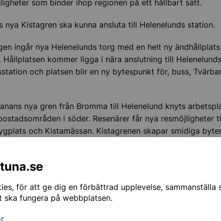
ligheter som binder ihop regionen på ett hållbart sätt.
 nya Kistagren ska kunna ansluta till Helenelunds station.
ngen ingår nya Helenelunds torg med en helt ny ändhållplats
 Hållplatsen kommer ligga i nära anslutning till Helenelund
station och platsen blir en ny bytespunkt för, buss, Tvärb
.
nans nya gren från Bromma till Helenelund knyts arbetspla
ostadsområden i söder. Resenärer får nya resmöjligheter ti
gplats och Kistamässan. Kistagrenen skapar smidiga byte
 tunnelbanan, pendeltåg och bussar.
ntuna.se
 Stockholm om Tvärbanans utbyggnad till Helenelund
es, för att ge dig en förbättrad upplevelse, sammanställa st
t ska fungera på webbplatsen.
nsad framkomlighet under byggt
or