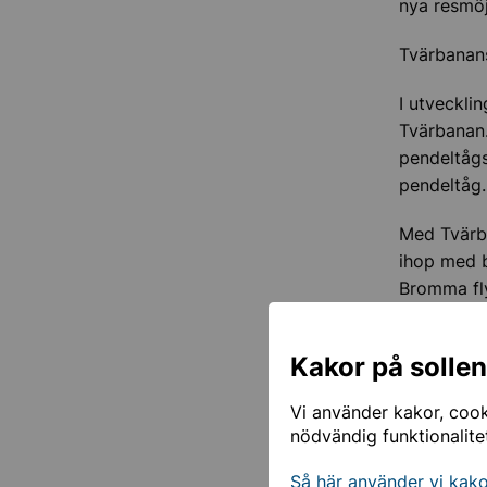
nya resmöj
Tvärbanans
I utveckli
Tvärbanan.
pendeltågs
pendeltåg
Med Tvärba
ihop med b
Bromma fly
Tvärbanan,
Kakor på solle
Region
Vi använder kakor, cooki
nödvändig funktionalite
Begrä
Så här använder vi kak