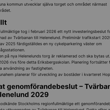
tuna kommun utvecklar själva torget och området närmast
rådet.
llt
ullmäktige tog i februari 2026 ett nytt investeringsbeslut f
ad av Tvärbanan till Helenelund. Preliminär trafikstart 202
tt, ändra eller riva
t av 2025 färdigställdes en ny cykelparkering väster om
ågsstationen.
n på nya Helenelunds torg är reklamerad och ska bytas ut
ch återvinning
026 rivs före detta Eriksbergsskolan. Planering fortsätter 
a användning av fastigheten.
ård
unahem planerar för utveckling av bostäder i kvarteret Hop
och mättjänster
at genomförandebeslut – Tvärba
Helenelund 2029
 godkände Stockholms regionfullmäktige ett genomförandeb
endemiljö
pta utbyggnaden av Tvärbanan till Helenelund. Detta efter a