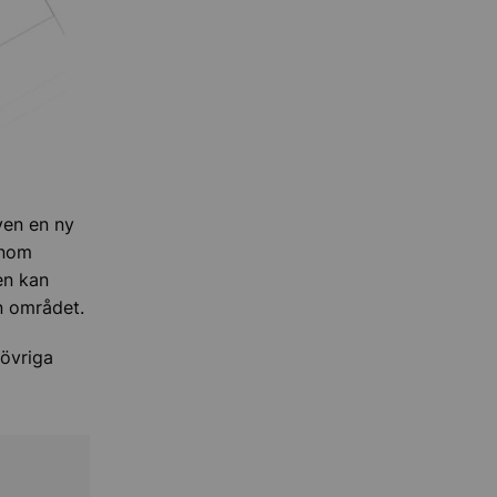
ven en ny
enom
en kan
en området.
övriga