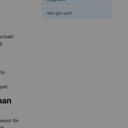
Vem gör vad?
ortsatt
9.
.
för
pet.
nan
eslut för
tt