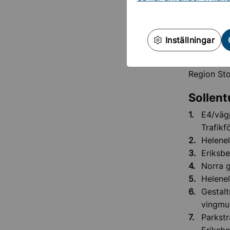
Aktuel
Vem g
Inställningar
I utveckli
Region Sto
Sollen
E4/vägp
Trafikf
Helenel
Eriksbe
Norra g
Helenel
Gestalt
vingmur
Parkstr