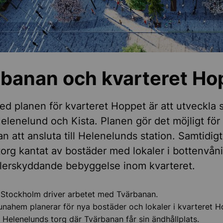
lund
banan och kvarteret Ho
ed planen för kvarteret Hoppet är att utveckla 
elenelund och Kista. Planen gör det möjligt för
rg
n att ansluta till Helenelunds station. Samtidig
 torg kantat av bostäder med lokaler i bottenvån
lerskyddande bebyggelse inom kvarteret.
ojekt
 Stockholm driver arbetet med Tvärbanan.
ning av mark
unahem planerar för nya bostäder och lokaler i kvarteret H
Helenelunds torg där Tvärbanan får sin ändhållplats.