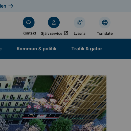
len
Öppnas i nytt fönster
Kontakt
Självservice
Lyssna
Translate
e
Kommun & politik
Trafik & gator