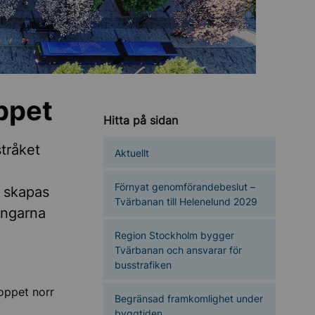
ppet
Hitta på sidan
stråket
Aktuellt
Förnyat genomförandebeslut –
t skapas
Tvärbanan till Helenelund 2029
ingarna
Region Stockholm bygger
Tvärbanan och ansvarar för
busstrafiken
oppet norr
Begränsad framkomlighet under
byggtiden