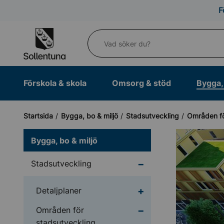
Till navigation
Till innehåll (s)
F
Vad söker du?
Förskola & skola
Omsorg & stöd
Bygga, 
Startsida
Bygga, bo & miljö
Stadsutveckling
Områden fö
Bygga, bo & miljö
Undermeny för Stadsu
Stadsutveckling
Undermeny för Detaljp
Detaljplaner
Undermeny för Område
Områden för
stadsutveckling