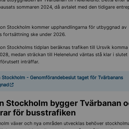
pausats sommaren 2024, då avtalet med den tidigare entre
h lantbruk
 och uppvärmning
gion Stockholm kommer upphandlingarna för utbyggnad av
 fortsättning ske under 2026.
ier
ion Stockholms tidplan beräknas trafiken till Ursvik komma 
2028, medan sträckan till Helenelund väntas stå klar i slutet
örutsett inträffar.
ens miljöarbete
 Stockholm - Genomförandebeslut taget för Tvärbanans
gnad
n Stockholm bygger Tvärbanan o
rar för busstrafiken
holm växer och nya områden utvecklas behöver stockholm