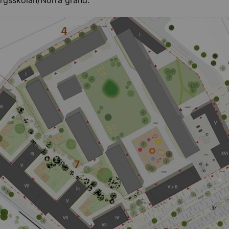
rgsskolan/Norra gränd.