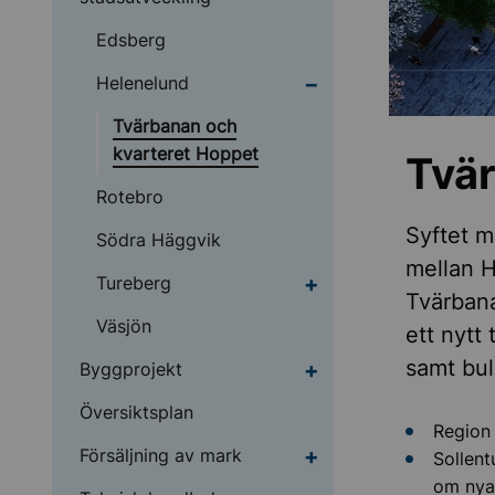
Edsberg
Undermeny för Helene
Helenelund
Tvärbanan och
kvarteret Hoppet
Tvär
Rotebro
Syftet m
Södra Häggvik
mellan H
Undermeny för Turebe
Tureberg
Tvärbana
Väsjön
ett nytt
samt bul
Undermeny för Byggpr
Byggprojekt
Översiktsplan
Region
Undermeny för Försälj
Försäljning av mark
Sollent
om nya 