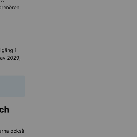
prenören
igång i
 av 2029,
ch
arna också