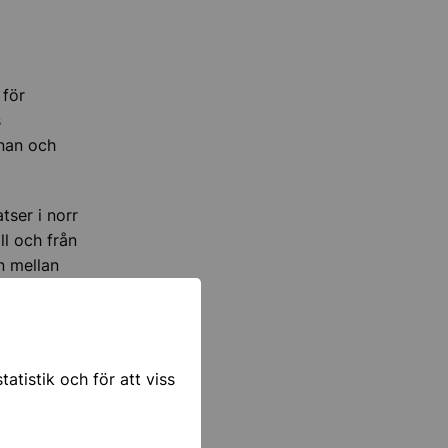
 för
s
anan och
tser i norr
ll och från
n mellan
atistik och för att viss
iden