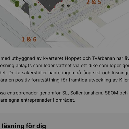
 med utbyggnad av kvarteret Hoppet och Tvärbanan har ä
ösning anlagts som leder vattnet via ett dike som löper g
et. Detta säkerställer hanteringen på lång sikt och lösning
ära en positiv förutsättning för framtida utveckling av Kil
ssa entreprenader genomför SL, Sollentunahem, SEOM och 
are egna entreprenader i området.
 läsning för dig