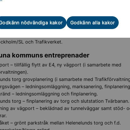
la mark- och vägarbeten i Sollentuna
ör vad?
Godkänn nödvändiga kakor
Godkänn alla kakor
ngen av centrala Helenelund samarbetar Sollentuna kommu
ckholm/SL och Trafikverket.
tuna kommuns entreprenader
ort – tillfällig flytt av E4, ny vägport (i samarbete med
örvaltningen).
unds torg grovplanering (i samarbete med Trafikförvaltning
rgsvägen – ledningsomläggning, marksanering, finplanering
ränd – ledningsomläggning och finplanering.
unds torg – finplanering av torg och slutstation Tvärbanan.
ning av vägport – beklädnad av tunnelväggar samt stöd- o
ar.
åket – grönt parkstråk mellan Helenelunds torg och f.d.