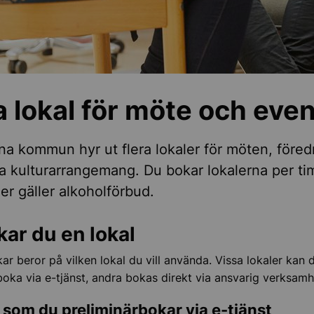
ter för seniorer
okal
 lokal för möte och even
 för möten och event
na kommun hyr ut flera lokaler för möten, före
ga kulturarrangemang. Du bokar lokalerna per ti
ler gäller alkoholförbud.
kar du en lokal
ar beror på vilken lokal du vill använda. Vissa lokaler kan 
boka via e-tjänst, andra bokas direkt via ansvarig verksamh
 som du preliminärbokar via e-tjänst