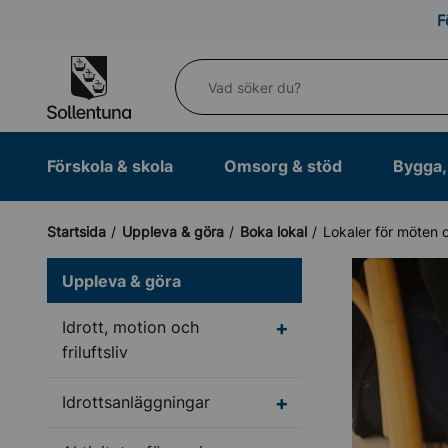
Till navigation
Till innehåll (s)
F
Vad söker du?
Förskola & skola
Omsorg & stöd
Bygga, 
Startsida
Uppleva & göra
Boka lokal
Lokaler för möten 
Uppleva & göra
Undermeny för Idrott, m
Idrott, motion och
friluftsliv
Undermeny för Idrotts
Idrottsanläggningar