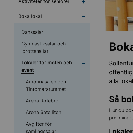
Undermeny för Aktivite
Aktiviteter för seniorer
Undermeny för Boka l
Boka lokal
Danssalar
Boka
Gymnastiksalar och
idrottshallar
Undermeny för Lokaler
Lokaler för möten och
Sollentu
event
offentli
alla loka
Amorinasalen och
Tintomararummet
Så bo
Arena Rotebro
Hur du bok
Arena Satelliten
preliminär
Avgifter för
Lokaler
samlingssalar