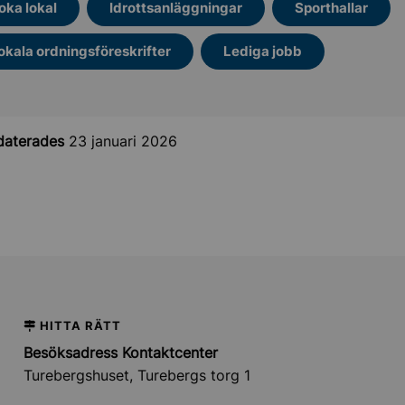
oka lokal
Idrottsanläggningar
Sporthallar
okala ordningsföreskrifter
Lediga jobb
daterades
23 januari 2026
HITTA RÄTT
Besöksadress Kontaktcenter
Turebergshuset, Turebergs torg 1