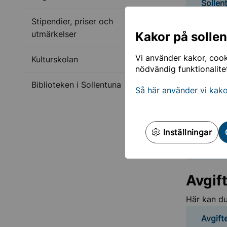
Sollen
Stipendier, priser och
Lokaler
utmärkelser
Kakor på solle
Vissa loka
Vi använder kakor, cooki
Kulturskolan
nödvändig funktionalite
Runbac
Biblioteken i Sollentuna
Arena S
Så här använder vi kak
Runbac
Inställningar
Arena 
Avgif
Här kan du
Avgift