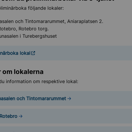
liminärboka följande lokaler:
asalen och Tintomararummet, Aniaraplatsen 2.
otebro, Rotebro torg.
unasalen i Turebergshuset
inärboka lokal
lov i Sollentuna
ch historia
 om lokalerna
 du information om respektive lokal:
kultur och sevärdheter
nasalen och Tintomararummet
gar och föreningsliv
Rotebro
ollentuna