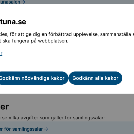
tunasalen
Undermeny för Stipendier, priser och utmärkelser
 som bokas på annat sätt
ntuna.se
ler bokas direkt via ansvarig verksamhet:
es, för att ge dig en förbättrad upplevelse, sammanställa st
t ska fungera på webbplatsen.
kaskolans matsal bokas genom skolan.
atelliten bokas genom kontakt med personalen på plats.
or
kaskolans matsal
Godkänn nödvändiga kakor
Godkänn alla kakor
Satelliten
ter
 se vilka avgifter som gäller för samlingssalar:
er för samlingssalar