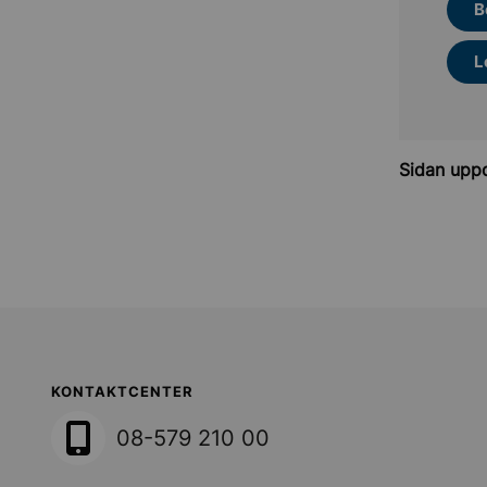
B
L
Sidan upp
Sollentuna Kommun
KONTAKTCENTER
08-579 210 00