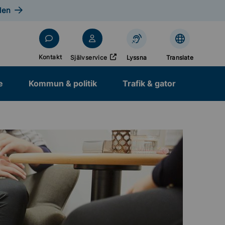
len
Öppnas i nytt fönster
Kontakt
Självservice
Lyssna
Translate
e
Kommun & politik
Trafik & gator