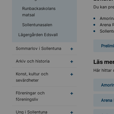
Du kan pre
Runbackaskolans
matsal
Amorin
Sollentunasalen
Arena R
Sollent
Lägergården Edsvall
Prelim
Undermeny för Sommar
Sommarlov i Sollentuna
Undermeny för Arkiv o
Arkiv och historia
Läs mer
Här hittar
Undermeny för Konst, 
Konst, kultur och
sevärdheter
Amori
Undermeny för Förenin
Föreningar och
föreningsliv
Arena 
Undermeny för Ung i S
Ung i Sollentuna