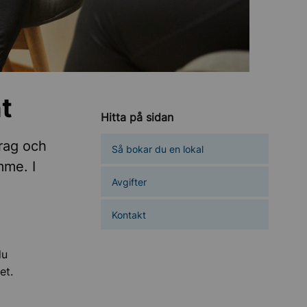
t
Hitta på sidan
drag och
Så bokar du en lokal
mme. I
Avgifter
Kontakt
du
et.