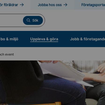
ör föräldrar
Jobba hos oss
Företagsporta
Sök
bo & miljö
Uppleva & göra
Jobb & företagand
och event
otion och friluftsliv
anläggningar