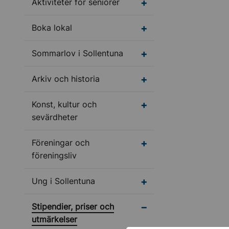
Undermeny för Aktivite
Aktiviteter för seniorer
Undermeny för Boka l
Boka lokal
Undermeny för Sommar
Sommarlov i Sollentuna
Undermeny för Arkiv o
Arkiv och historia
Undermeny för Konst, 
Konst, kultur och
sevärdheter
Undermeny för Förenin
Föreningar och
föreningsliv
Undermeny för Ung i S
Ung i Sollentuna
Stipendier, priser och
utmärkelser