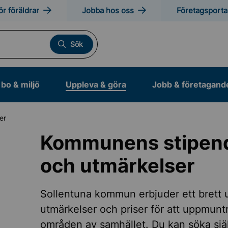
ör föräldrar
Jobba hos oss
Företagsporta
Sök
bo & miljö
Uppleva & göra
Jobb & företagand
er
Kommunens stipendi
och utmärkelser
otion och friluftsliv
Sollentuna kommun erbjuder ett brett u
anläggningar
utmärkelser och priser för att uppmuntr
områden av samhället. Du kan söka sjä