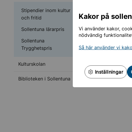
Undermeny för Stipendi
Stipendier inom kultur
Kakor på solle
och fritid
Vi använder kakor, cooki
Sollentuna lärarpris
nödvändig funktionalite
Sollentuna
Så här använder vi kak
Trygghetspris
Kulturskolan
Inställningar
Biblioteken i Sollentuna