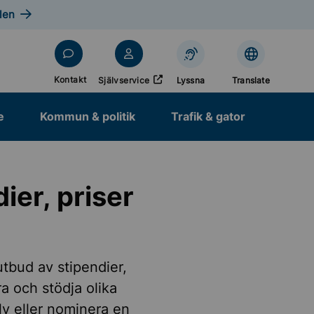
len
Öppnas i nytt fönster
Kontakt
Självservice
Lyssna
Translate
e
Kommun & politik
Trafik & gator
er, priser
tbud av stipendier,
a och stödja olika
lv eller nominera en