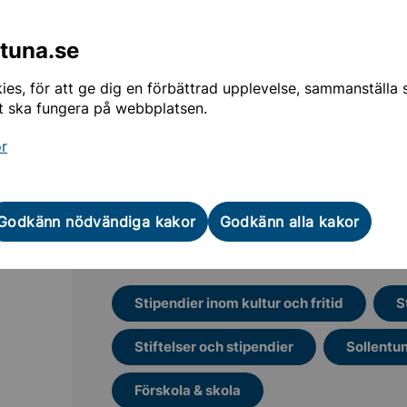
Sollentunas lärarpris och skolledarpri
er inom kultur och fritid
ntuna.se
Känner du en lärare eller rektor som gör ett fant
att uppmärksammas för det? Från 5 oktober kan 
es, för att ge dig en förbättrad upplevelse, sammanställa st
årets lärar- och skolledarpris. Nomineringen är ö
t ska fungera på webbplatsen.
or
Godkänn nödvändiga kakor
Godkänn alla kakor
Mer läsning för dig
Stipendier inom kultur och fritid
S
Stiftelser och stipendier
Sollentu
Förskola & skola