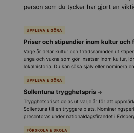
ter för seniorer
person som du tycker har gjort en vikti
okal
lov i Sollentuna
UPPLEVA & GÖRA
Priser och stipendier inom kultur och f
ch historia
Varje år delar kultur och fritidsnämnden ut stipen
unga och vuxna som gör insatser inom kultur, idr
kultur och sevärdheter
lokalhistoria. Du kan söka själv eller nominera e
UPPLEVA & GÖRA
gar och föreningsliv
Sollentuna trygghetspris
Trygghetspriset delas ut varje år för att uppmä
ollentuna
Sollentuna till en tryggare plats. Nomineringspe
presenteras under nationaldagsfirandet i Edsber
Undermeny för Stipendier, priser och utmärkelser
FÖRSKOLA & SKOLA