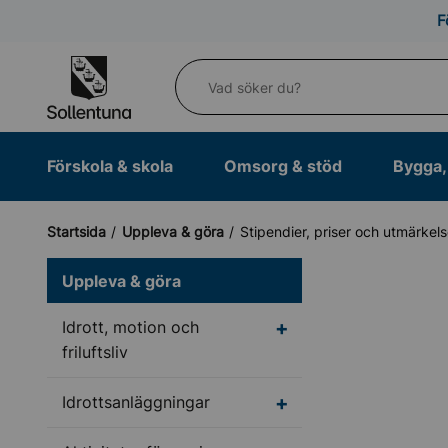
Till navigation
Till innehåll (s)
F
Vad söker du?
Förskola & skola
Omsorg & stöd
Bygga, 
Startsida
Uppleva & göra
Stipendier, priser och utmärkels
Uppleva & göra
Undermeny för Idrott, m
Idrott, motion och
friluftsliv
Undermeny för Idrotts
Idrottsanläggningar