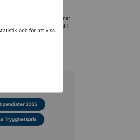
s
astiskt jobb och som förtjänar
du nominera en kandidat till
atistik och för att viss
ppen fram till 31 oktober.
tipendiater 2025
na Trygghetspris