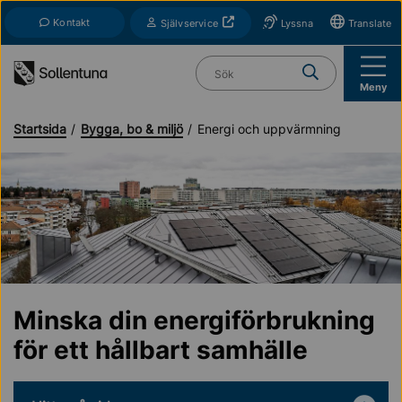
Till navigation
Till innehåll (s)
Kontakt
Öppnas i nytt fönster
Självservice
Lyssna
Translate
Vad söker du?
Meny
Startsida
Bygga, bo & miljö
Energi och uppvärmning
Minska din energiförbrukning
för ett hållbart samhälle