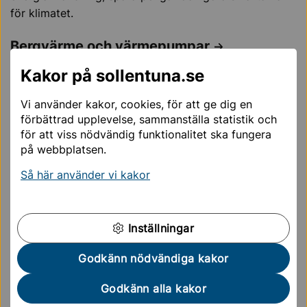
för klimatet.
Bergvärme och värmepumpar
Om du vill installera en berg-, jord- eller anläggning för
Kakor på sollentuna.se
ytvattenvärme så behöver du göra en anmälan till
kommunen.
Vi använder kakor, cookies, för att ge dig en
förbättrad upplevelse, sammanställa statistik och
Oljeavskiljare
för att viss nödvändig funktionalitet ska fungera
på webbplatsen.
Om det finns risk för att olja och förorenat vatten når
avloppsnät (spill- eller dagvattennät) så bör en
Så här använder vi kakor
oljeavskiljare eller annan likvärdig reningsteknik
installeras. Annars kan oljan nå reningsverk eller sjöar,
andra vattendrag.
Inställningar
Godkänn nödvändiga kakor
Klimatkommunerna
Godkänn alla kakor