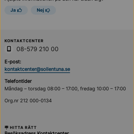
Ja
Nej
Sollentuna Kommun
KONTAKTCENTER
08-579 210 00
E-post:
kontaktcenter@sollentuna.se
Telefontider
Måndag – torsdag 08:00 – 17:00, fredag 10:00 – 17:00
Org.nr 212 000-0134
HITTA RÄTT
Besöksadress Kontaktcenter