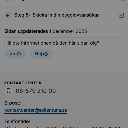
Visa information om
Steg 5:
Skicka in din bygglovsansökan
Steg
Sidan uppdaterades
1 december 2025
Hjälpte informationen på den här sidan dig?
Ja
Nej
Sollentuna Kommun
KONTAKTCENTER
08-579 210 00
E-post:
kontaktcenter@sollentuna.se
Telefontider