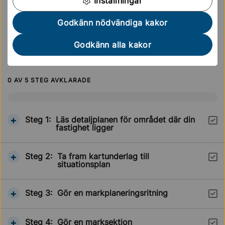
Vi hjälper dig – följ checklistan
Inställningar
Vi har tagit fram en checklista för att underlätta ditt
Godkänn nödvändiga kakor
ärende. Du kan enkelt följa stegen i checklistan och
markera varje steg när du är klar.
Godkänn alla kakor
0
AV 5 STEG AVKLARADE
Visa information om
Steg 1:
Läs detaljplanen för området där din
Steg
fastighet ligger
Visa information om
Steg 2:
Ta fram kartunderlag till
Steg
situationsplan
Visa information om
Steg 3:
Gör en markplaneringsritning
Steg
Visa information om
Steg 4:
Gör en marksektion
Steg