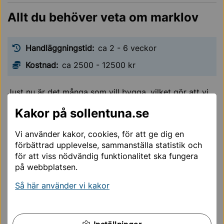
Allt du behöver veta om marklov
Handläggningstid:
ca 2 - 6 veckor
Kostnad:
ca 2500 - 12500 kr
Just nu är det många som vill bygga, vilket gör att vi
har lite längre handläggningstider än vanligt.
Kakor på sollentuna.se
Dessa handlingar behöver du för din
Vi använder kakor, cookies, för att ge dig en
ansökan
förbättrad upplevelse, sammanställa statistik och
ansökan via e-tjänst
för att viss nödvändig funktionalitet ska fungera
situationsplan på en baskarta
på webbplatsen.
markplaneringsritning
Så här använder vi kakor
marksektioner och elevationer
förslag till kontrollplan.