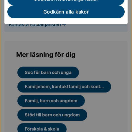
Kontakta socialtjänsten
Godkänn alla kakor
Kontakta socialtjänsten
Mer läsning för dig
Soc för barn och unga
Familjehem, kontaktfamilj och kont...
Familj, barn och ungdom
Stöd till barn och ungdom
Förskola & skola