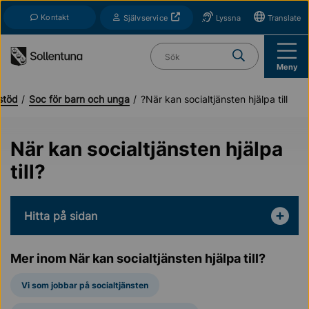
Till navigation
Till innehåll (s)
Kontakt
Öppnas i nytt fönster
Självservice
Lyssna
Translate
Vad söker du?
Meny
stöd
Soc för barn och unga
När kan socialtjänsten hjälpa till?
När kan socialtjänsten hjälpa
till?
Hitta på sidan
Mer inom När kan socialtjänsten hjälpa till?
Vi som jobbar på socialtjänsten