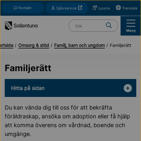
Till navigation
Till innehåll (s)
Kontakt
Öppnas i nytt fönster
Självservice
Lyssna
Translate
Vad söker du?
Meny
artsida
Omsorg & stöd
Familj, barn och ungdom
Familjerätt
Familjerätt
Hitta på sidan
Du kan vända dig till oss för att bekräfta
föräldraskap, ansöka om adoption eller få hjälp
att komma överens om vårdnad, boende och
umgänge.