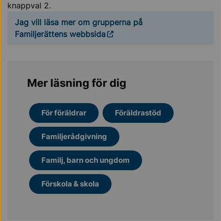
knappval 2.
Jag vill läsa mer om grupperna på
Familjerättens webbsida
Mer läsning för dig
För föräldrar
Föräldrastöd
Familjerådgivning
Familj, barn och ungdom
Förskola & skola