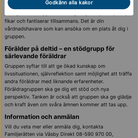
Godkänn alla kakor
träffas en gång i veckan under tio veckor på
Familjerätten i Upplands Väsby. Vi pratar, leker, ritar,
fikar och fantiserar tillsammans. Det är din
vårdnadshavare som kan ansöka om en plats åt dig i
gruppen.
Förälder på deltid – en stödgrupp för
särlevande föräldrar
Gruppen syftar till att ge ökad kunskap om
livssituationen, självreflektion samt möjlighet att träffa
andra föräldrar med liknande erfarenheter.
Föräldragruppen ska ge dig ett stöd och nya
perspektiv. Tanken är också att gruppen ska ge glädje
och kraft även om svåra ämnen kommer att tas upp.
Information och anmälan
Vill du veta mer eller anmäla dig, kontakta
Familjerätten via Väsby Direkt 08-590 970 00,