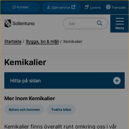
Till navigation
Till innehåll (s)
Kontakt
Öppnas i nytt fönster
Självservice
Lyssna
Translate
Vad söker du?
Meny
Startsida
Bygga, bo & miljö
Kemikalier
Kemikalier
Hitta på sidan
Mer inom Kemikalier
Båten och hamnen
Tvätta bilen
Kemikalier finns överallt runt omkring oss i vår