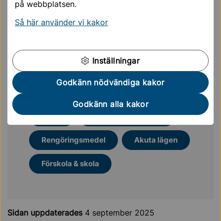
på webbplatsen.
Miljötips till hushåll, Käppala
Så här använder vi kakor
Återvinning, Sörab
Inställningar
Godkänn nödvändiga kakor
Mer läsning för dig
Godkänn alla kakor
Avfall
Bekämpningsmedel
Rengöringsmedel
Akuta lägen
Förskola & skola
Sidan uppdaterades
4 september 2025