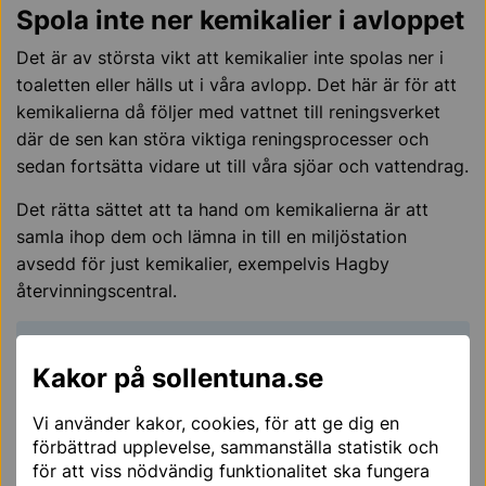
Spola inte ner kemikalier i avloppet
Det är av största vikt att kemikalier inte spolas ner i
toaletten eller hälls ut i våra avlopp. Det här är för att
kemikalierna då följer med vattnet till reningsverket
där de sen kan störa viktiga reningsprocesser och
sedan fortsätta vidare ut till våra sjöar och vattendrag.
Det rätta sättet att ta hand om kemikalierna är att
samla ihop dem och lämna in till en miljöstation
avsedd för just kemikalier, exempelvis Hagby
återvinningscentral.
Kemikalieinspektionen
Kakor på sollentuna.se
Råd om kemikalier i vardagen,
Vi använder kakor, cookies, för att ge dig en
Kemikalieinspektionen
förbättrad upplevelse, sammanställa statistik och
för att viss nödvändig funktionalitet ska fungera