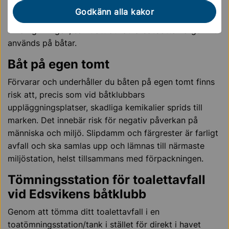
Båtklubbar, i egenskap av verksamhetsutövare,
Godkänn alla kakor
ansvarar för att säkerställa att kemikalier inte läcker ut
till omgivningen, samt att otillåtna båtbottenfärger inte
används på båtar.
Båt på egen tomt
Förvarar och underhåller du båten på egen tomt finns
risk att, precis som vid båtklubbars
uppläggningsplatser, skadliga kemikalier sprids till
marken. Det innebär risk för negativ påverkan på
människa och miljö. Slipdamm och färgrester är farligt
avfall och ska samlas upp och lämnas till närmaste
miljöstation, helst tillsammans med förpackningen.
Tömningsstation för toalettavfall
vid Edsvikens båtklubb
Genom att tömma ditt toalettavfall i en
toatömningsstation/tank i stället för direkt i havet