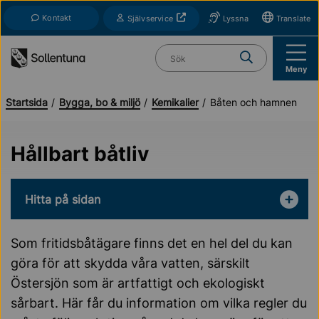
Till navigation
Till innehåll (s)
Kontakt
Öppnas i nytt fönster
Självservice
Lyssna
Translate
Vad söker du?
Meny
Startsida
Bygga, bo & miljö
Kemikalier
Båten och hamnen
Hållbart båtliv
Hitta på sidan
Som fritidsbåtägare finns det en hel del du kan
göra för att skydda våra vatten, särskilt
Östersjön som är artfattigt och ekologiskt
sårbart. Här får du information om vilka regler du