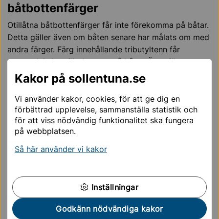
båtbottenfärger
Otillåtna båtbottenfärger får inte förekomma på båtar.
Detta gäller även om båten senare har målats om med
andra färger. Färg innehållande tributyltenn får
exempelvis inte förekomma på båtar. Även färger som
påstås vara miljövänliga kan vara giftiga i högre
Kakor på sollentuna.se
koncentrationer. Att en färg är godkänd betyder inte
att den är giftfri. Därför bör du som båtägare alltid
Vi använder kakor, cookies, för att ge dig en
förbättrad upplevelse, sammanställa statistik och
överväga alternativa metoder för att avlägsna påväxt
för att viss nödvändig funktionalitet ska fungera
på din båt.
på webbplatsen.
5 sätt att slippa bottenmåla
Så här använder vi kakor
Tillåtna båtbottenfärger – om du måste måla!
Inställningar
Båtklubbens ansvar
Godkänn nödvändiga kakor