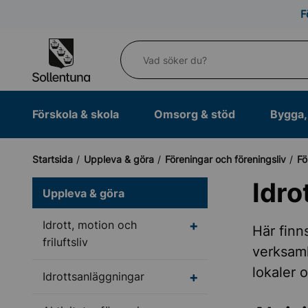
Till navigation
Till innehåll (s)
F
Vad söker du?
Förskola & skola
Omsorg & stöd
Bygga, 
Startsida
Uppleva & göra
Föreningar och föreningsliv
Fö
Idro
Uppleva & göra
Undermeny för Idrott, m
Idrott, motion och
Här finn
friluftsliv
verksamh
lokaler 
Undermeny för Idrotts
Idrottsanläggningar