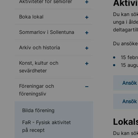
Aktiv
Undermeny för Aktivite
Aktiviteter för seniorer
Du kan sök
Undermeny för Boka l
Boka lokal
unga i åld
deltagartil
Undermeny för Sommar
Sommarlov i Sollentuna
Du ansöker
Undermeny för Arkiv o
Arkiv och historia
15 febr
Undermeny för Konst, 
Konst, kultur och
15 augu
sevärdheter
Ansök 
Undermeny för Förenin
Föreningar och
föreningsliv
Ansök 
Bilda förening
Lokal
FaR - Fysisk aktivitet
på recept
Du kan sök