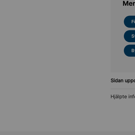
Mer
F
S
B
Sidan upp
Hjälpte in