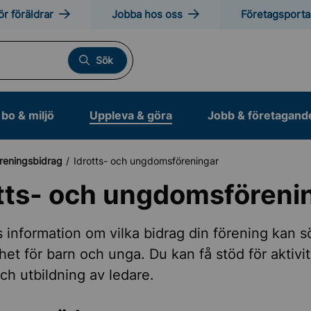
ör föräldrar
Jobba hos oss
Företagsporta
Sök
bo & miljö
Uppleva & göra
Jobb & företagand
reningsbidrag
Idrotts- och ungdomsföreningar
tts- och ungdomsföreni
otion och friluftsliv
s information om vilka bidrag din förening kan s
et för barn och unga. Du kan få stöd för aktivit
och utbildning av ledare.
anläggningar