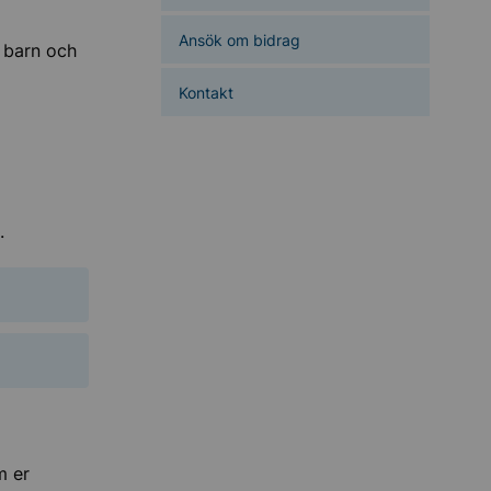
Ansök om bidrag
r barn och
Kontakt
.
m er