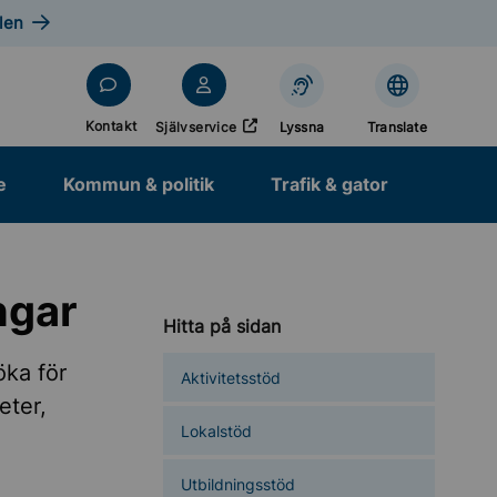
len
Öppnas i nytt fönster
Kontakt
Självservice
Lyssna
Translate
e
Kommun & politik
Trafik & gator
ngar
Hitta på sidan
öka för
Aktivitetsstöd
eter,
Lokalstöd
Utbildningsstöd