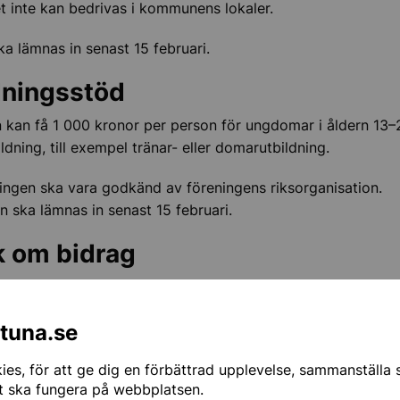
 inte kan bedrivas i kommunens lokaler.
ngsbidrag
a lämnas in senast 15 februari.
dningsstöd
 kan få 1 000 kronor per person för ungdomar i åldern 13
ldning, till exempel tränar- eller domarutbildning.
ingen ska vara godkänd av föreningens riksorganisation.
 ska lämnas in senast 15 februari.
 om bidrag
g kan sökas vi Interbook. Logga in på föreningens konto och
h ansökningar" och välj mellan:
ntuna.se
eter
es, för att ge dig en förbättrad upplevelse, sammanställa st
töd
t ska fungera på webbplatsen.
ingsbidrag