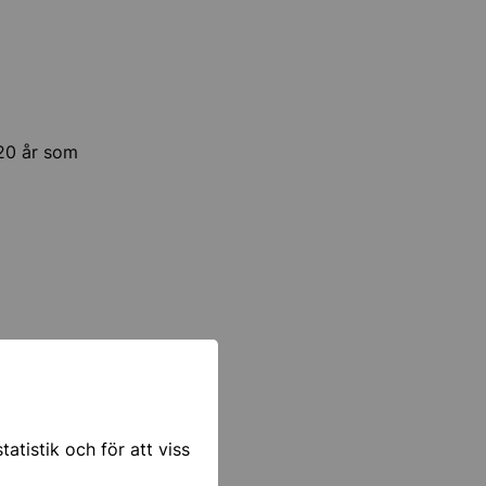
–20 år som
 välj
atistik och för att viss