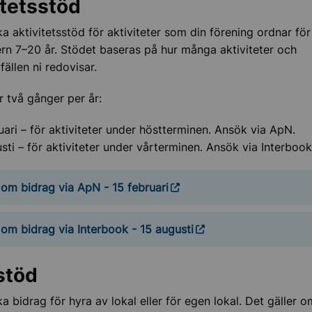
itetsstöd
ter för seniorer
a aktivitetsstöd för aktiviteter som din förening ordnar fö
okal
ern 7–20 år. Stödet baseras på hur många aktiviteter och
lfällen ni redovisar.
lov i Sollentuna
 två gånger per år:
ch historia
uari – för aktiviteter under höstterminen. Ansök via ApN.
kultur och sevärdheter
sti – för aktiviteter under vårterminen. Ansök via Interbook
om bidrag via ApN - 15 februari
gar och föreningsliv
om bidrag via Interbook - 15 augusti
stöd
a bidrag för hyra av lokal eller för egen lokal. Det gäller o