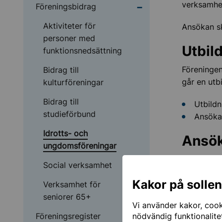
verksamhet
Undermeny för Föreni
Föreningsbidrag
Aktiviteter för
Ansökan sk
personer med
Utbil
funktionsnedsättning
Föreningen
Bidrag till
går en utbi
kulturföreningar
Bidrag till
Utbildn
studieförbund
Ansökan
Idrotts- och
Ansök
ungdomsföreningar
Alla bidra
Social verksamhet
"Bidrag oc
Kakor på solle
Verksamhet för
Aktivit
seniorer 65+
Vi använder kakor, cooki
Lokals
Föreningsregister
nödvändig funktionalite
Utbildn