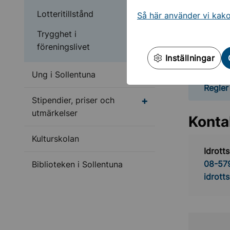
Lotteritillstånd
Så här använder vi kak
Ansök 
Trygghet i
föreningslivet
Inställningar
Alla ansökn
Undermeny för Ung i S
Ung i Sollentuna
Regler
Stipendier, priser och
utmärkelser
Konta
Kulturskolan
Idrott
08-57
Biblioteken i Sollentuna
idrott