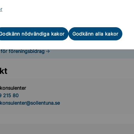
or
om bidrag via Interbook
ingar skickas eller lämnas in till kultur- och fritidskontoret.
Godkänn nödvändiga kakor
Godkänn alla kakor
ollentuna
 för föreningsbidrag
Undermeny för Stipendier, priser och utmärkelser
kt
skonsulenter
9 215 80
skonsulenter@sollentuna.se