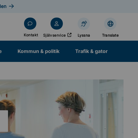
len
Öppnas i nytt fönster
Kontakt
Självservice
Lyssna
Translate
e
Kommun & politik
Trafik & gator