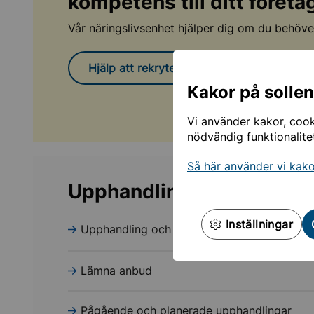
kompetens till ditt företa
Vår näringslivsenhet hjälper dig om du behöver 
Hjälp att rekrytera
Kakor på solle
Vi använder kakor, cooki
nödvändig funktionalite
Så här använder vi kak
Upphandling och inköp
Inställningar
Upphandling och inköp
Lämna anbud
Pågående och planerade upphandlingar