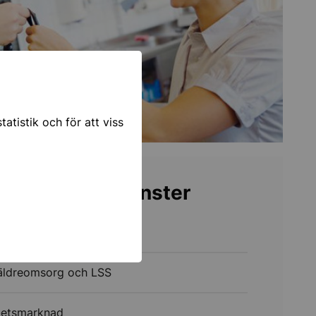
atistik och för att viss
 kommunala tjänster
 - verktyg och stöd
 äldreomsorg och LSS
betsmarknad