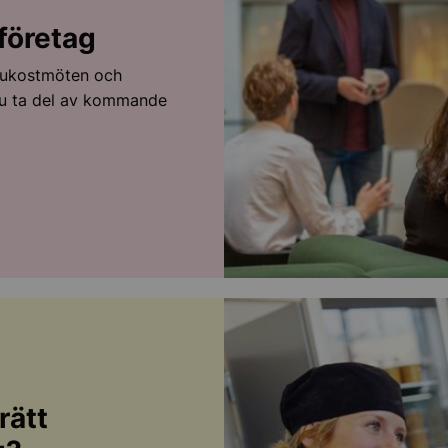
 företag
frukostmöten och
 du ta del av kommande
rätt