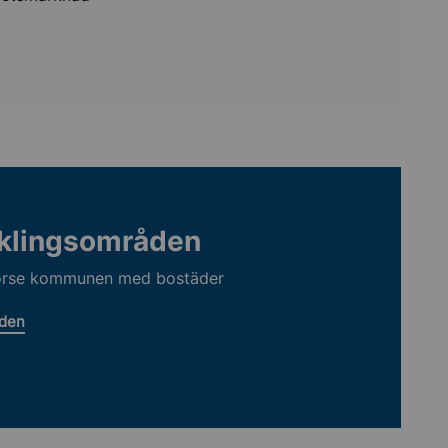
klingsområden
förse kommunen med bostäder
åden