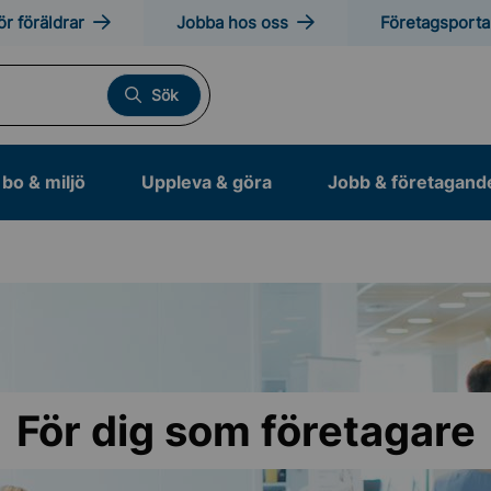
ör föräldrar
Jobba hos oss
Företagsporta
Sök
bo & miljö
Uppleva & göra
Jobb & företagand
För dig som företagare