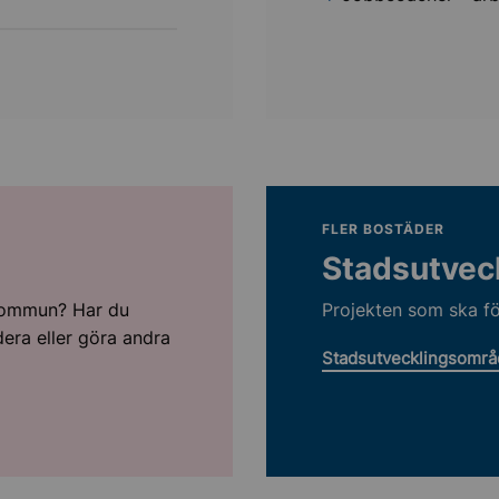
FLER BOSTÄDER
g
Stadsutvec
 kommun? Har du
Projekten som ska 
era eller göra andra
Stadsutvecklingsomr