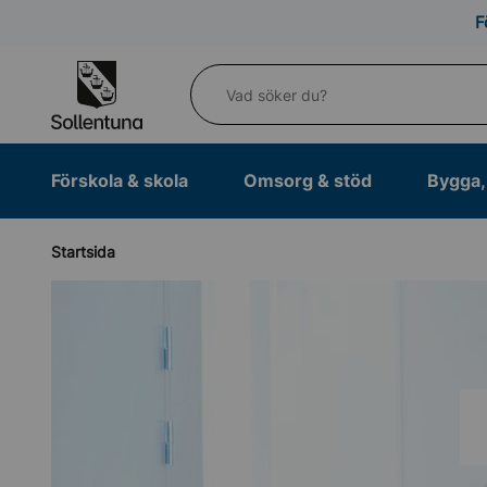
Till navigation
Till innehåll (s)
F
Vad söker du?
Förskola & skola
Omsorg & stöd
Bygga, 
Startsida