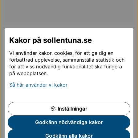
Digitala forskarsal
Kakor på sollentuna.se
Här kan du ta del av fotografier, texter, kartor,
ritningar, ljud och film från det gamla Sollentuna.
Vi använder kakor, cookies, för att ge dig en
förbättrad upplevelse, sammanställa statistik och
Digital forskarsal
för att viss nödvändig funktionalitet ska fungera
på webbplatsen.
Historiska filmer
Så här använder vi kakor
Kommunen har tagit fram historiska filmer som visar
utvecklingen i olika kommundelar. Det finns även
Inställningar
filmer som berättar om bland annat Edsbergs slott och
när demokratin kom till Sollentuna.
Godkänn nödvändiga kakor
Sollentunas historiska filmer
Godkänn alla kakor