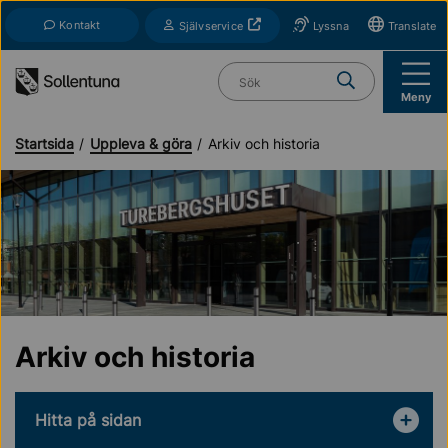
Till navigation
Till innehåll (s)
Kontakt
Öppnas i nytt fönster
Självservice
Lyssna
Translate
Vad söker du?
Meny
Startsida
Uppleva & göra
Arkiv och historia
Arkiv och historia
Hitta på sidan