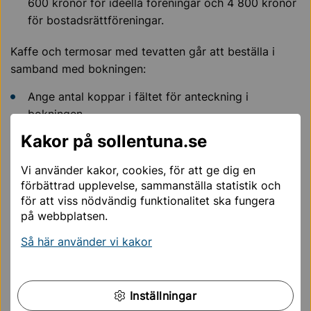
600 kronor för ideella föreningar och 4 800 kronor
för bostadsrättföreningar.
Kaffe och termosar med tevatten går att beställa i
samband med bokningen:
Ange antal koppar i fältet för anteckning i
bokningen.
Kostnad 15 kronor per kopp, termosar med
Kakor på sollentuna.se
tevatten 150 kronor
Vi använder kakor, cookies, för att ge dig en
förbättrad upplevelse, sammanställa statistik och
Boka Sollentunasalen
för att viss nödvändig funktionalitet ska fungera
på webbplatsen.
Kontakt
Så här använder vi kakor
Välkommen att kontakta vår internservice om du har
frågor.
Inställningar
Telefontider: Måndag-fredag, klockan 08.00-16.00.