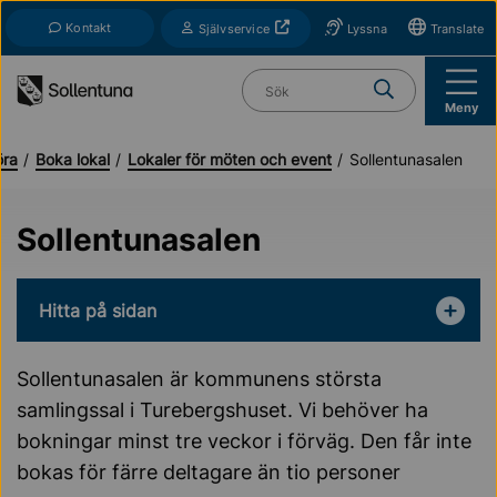
Till navigation
Till innehåll (s)
Kontakt
Öppnas i nytt fönster
Självservice
Lyssna
Translate
Vad söker du?
Meny
öra
Boka lokal
Lokaler för möten och event
Sollentunasalen
Sollentunasalen
Hitta på sidan
Sollentunasalen är kommunens största
samlingssal i Turebergshuset. Vi behöver ha
bokningar minst tre veckor i förväg. Den får inte
bokas för färre deltagare än tio personer