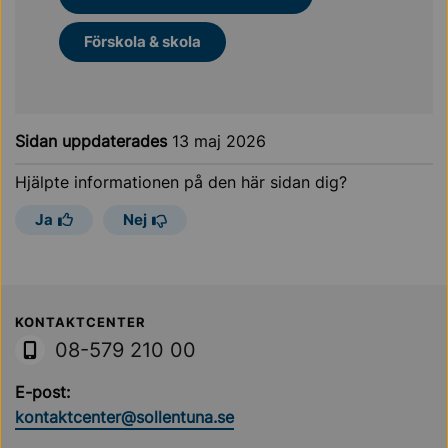
Förskola & skola
Sidan uppdaterades
13 maj 2026
Hjälpte informationen på den här sidan dig?
Ja
Nej
Sollentuna Kommun
KONTAKTCENTER
08-579 210 00
E-post:
kontaktcenter@sollentuna.se