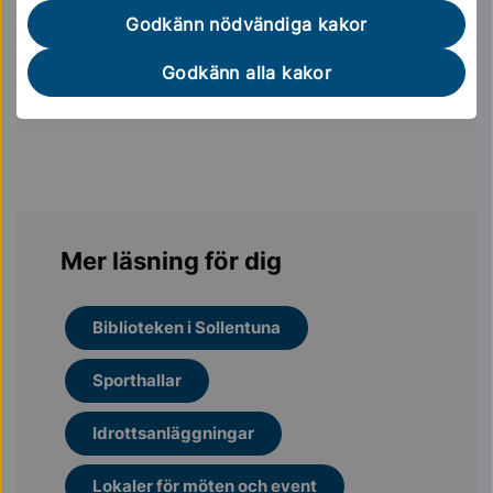
Godkänn nödvändiga kakor
Sollentuna kommun Internservice
08-579 211 65
Godkänn alla kakor
internservice@sollentuna.se
Mer läsning för dig
Biblioteken i Sollentuna
Sporthallar
Idrottsanläggningar
Lokaler för möten och event