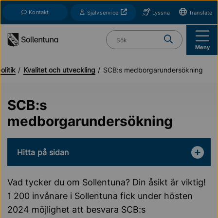
Till navigation
Till innehåll (s)
Kontakt
Öppnas i nytt fönster
Självservice
Lyssna
Translate
Vad söker du?
Meny
litik
Kvalitet och utveckling
SCB:s medborgarundersökning
SCB:s
medborgarundersökning
Hitta på sidan
Vad tycker du om Sollentuna? Din åsikt är viktig!
1 200 invånare i Sollentuna fick under hösten
2024 möjlighet att besvara SCB:s