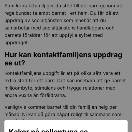
Som kontaktfamilj ger du stöd till ett barn genom att
regelbundet ta emot barnet i ert hem. Du får då ett
uppdrag av socialtjänsten som innebär att du
samarbetar med socialtjänstens handläggare och
barnets föräldrar för att uppfylla syftet med
uppdraget.
Hur kan kontaktfamiljens uppdrag
se ut?
Kontaktfamiljens uppgift är att på olika sätt vara ett
extra stöd för ett barn. Det kan innebära att ge barnet
miljöombyte, stimulans och trygga relationer med
andra vuxna än föräldrarna.
Vanligtvis kommer barnet till din familj en helg per
månad. Ni kan då göra något roligt tillsammans som
att gå på bio eller göra en utflykt. Men ni kan också
stanna hemma och leva vanligt familjeliv. På så sätt får
Kakor på sollentuna.se