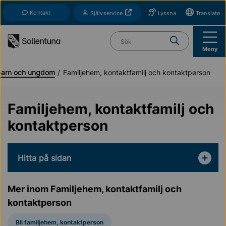
Till navigation
Till innehåll (s)
Kontakt
Öppnas i nytt fönster
Självservice
Lyssna
Translate
Vad söker du?
Meny
 barn och ungdom
Familjehem, kontaktfamilj och kontaktperson
Familjehem, kontaktfamilj och
kontaktperson
Hitta på sidan
Mer inom Familjehem, kontaktfamilj och
kontaktperson
Bli familjehem, kontaktperson