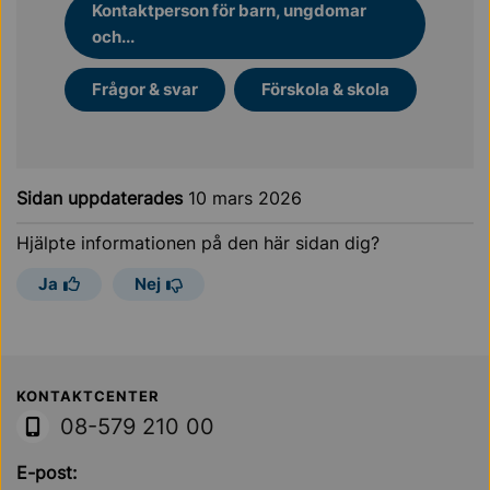
Kontaktperson för barn, ungdomar
och...
Frågor & svar
Förskola & skola
Sidan uppdaterades
10 mars 2026
Hjälpte informationen på den här sidan dig?
Ja
Nej
Sollentuna Kommun
KONTAKTCENTER
08-579 210 00
E-post: