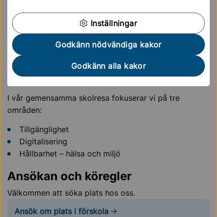
som börjar redan i förskolan, barnens första utbildning.
Våra förskolor ska vara en trygg och lärorik plats, där
Inställningar
barn kan utvecklas och må bra.
Godkänn nödvändiga kakor
Vi har tydliga mål för våra för skolor i Sollentuna:
Alla ska känna sig trygga i förskolan.
Godkänn alla kakor
Förskolorna ska ha en hög pedagogisk kvalitet.
I vår gemensamma skolresa fokuserar vi på tre
områden:
Tillgänglighet
Digitalisering
Hållbarhet – hälsa och miljö
Ansökan och köregler
Välkommen att söka plats hos oss.
Ansök om plats i förskola