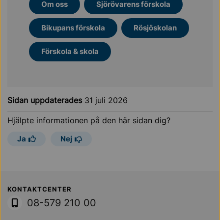
Om oss
Sjörövarens förskola
Bikupans förskola
Rösjöskolan
Förskola & skola
Sidan uppdaterades
31 juli 2026
Hjälpte informationen på den här sidan dig?
Ja
Nej
Sollentuna Kommun
KONTAKTCENTER
08-579 210 00