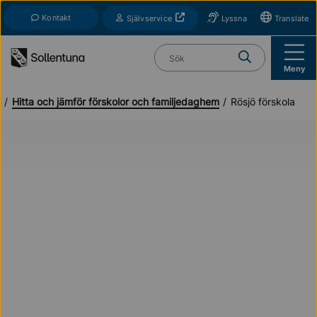
Till navigation
Till innehåll (s)
Kontakt
Öppnas i nytt fönster
Självservice
Lyssna
Translate
Vad söker du?
Meny
s
Hitta och jämför förskolor och familjedaghem
Rösjö förskola