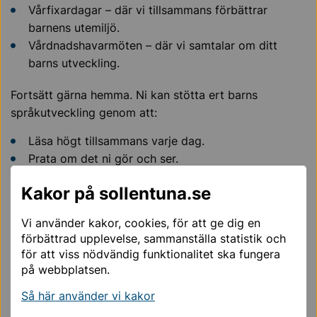
Vårfixardagar – där vi tillsammans förbättrar
barnens utemiljö.
Vårdnadshavarmöten – där vi samtalar om ditt
barns utveckling.
Fortsätt gärna hemma. Ni kan stötta ert barns
språkutveckling genom att:
Läsa högt tillsammans varje dag.
Prata om det ni gör och ser.
Minska skärmtiden och välja lek och samtal istället.
Kakor på sollentuna.se
Du är viktig
Vi använder kakor, cookies, för att ge dig en
förbättrad upplevelse, sammanställa statistik och
för att viss nödvändig funktionalitet ska fungera
Skolresan börjar i förskolan
på webbplatsen.
I Sollentuna arbetar vi för att vara Sveriges bästa
Så här använder vi kakor
skolkommun. Vägen dit kallar vi för Skolresan. En resa