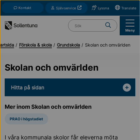
Till navigation
Till innehåll (s)
Kontakt
Öppnas i nytt fönster
Självservice
Lyssna
Translate
Vad söker du?
Meny
artsida
Förskola & skola
Grundskola
Skolan och omvärlden
Skolan och omvärlden
Hitta på sidan
Mer inom Skolan och omvärlden
PRAO i högstadiet
I våra kommunala skolor får eleverna möta