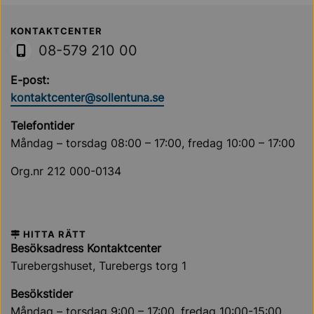
Sollentuna Kommun
KONTAKTCENTER
08-579 210 00
E-post:
kontaktcenter@sollentuna.se
Telefontider
Måndag – torsdag 08:00 – 17:00, fredag 10:00 – 17:00
Org.nr 212 000-0134
HITTA RÄTT
Besöksadress Kontaktcenter
Turebergshuset, Turebergs torg 1
Besökstider
Måndag – torsdag 9:00 – 17:00, fredag 10:00-15:00