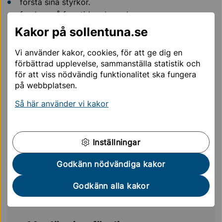
förstå sina styrkor.
fundera på framtida yrkesval.
Kakor på sollentuna.se
PRAO i högstadiet
Vi använder kakor, cookies, för att ge dig en
förbättrad upplevelse, sammanställa statistik och
Studie- och yrkesvägledning
för att viss nödvändig funktionalitet ska fungera
på webbplatsen.
Alla elever i högstadiet får vägledning. Vi pratar om:
Så här använder vi kakor
framtida studier.
yrken och arbetsliv.
egna mål och drömmar.
Inställningar
Eleverna får också lära sig att sortera information och
Godkänn nödvändiga kakor
fatta beslut – viktiga färdigheter inför gymnasiet och
vidare studier.
Godkänn alla kakor