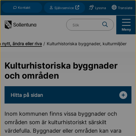
Till navigation
Till innehåll (s)
Kontakt
Öppnas i nytt fönster
Självservice
Lyssna
Translate
Vad söker du?
Meny
nytt, ändra eller riva
Kulturhistoriska byggnader, kulturmiljöer
Kulturhistoriska byggnader
och områden
Hitta på sidan
Inom kommunen finns vissa byggnader och
områden som är kulturhistoriskt särskilt
värdefulla. Byggnader eller områden kan vara