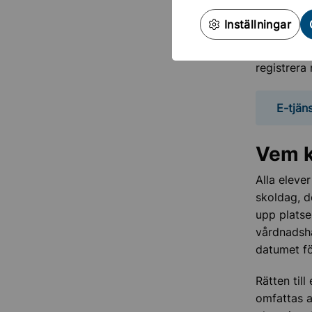
Inställningar
Det är v
Vi kontrol
registrera
E-tjän
Vem k
Alla elever
skoldag, d
upp platse
vårdnadsha
datumet fö
Rätten til
omfattas 