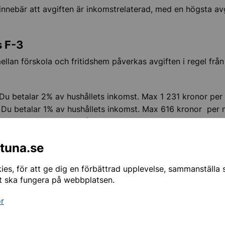
nnebär att avgiften är inkomstrelaterad, med en högsta avg
s F-3
na lärarpris
ellan förskola och fritidshem påverkas avgiften i regel frå
e skola – verktyg och stöd
 Du betalar 2% av hushållets inkomst. Max 1 231 kronor pe
 Du betalar 1% av hushållets inkomst. Max 616 kronor per
tbildning och VFU
 Du betalar 1% av hushållets inkomst. Max 616 kronor per 
s 4-6
ntuna.se
ån fritidshem F-årskurs 3 till fritidshem årskurs 4-6, påver
es, för att ge dig en förbättrad upplevelse, sammanställa st
regel från den 1 augusti.
t ska fungera på webbplatsen.
 Du betalar 1% av hushållets inkomst. Max 616 kronor per 
or
 Du betalar 0,5% av hushållets inkomst. Max 308 kronor p
 Du betalar 0,5% av hushållets inkomst. Max 308 kronor p