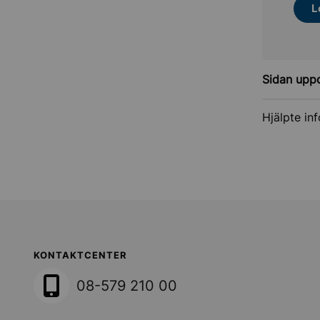
L
Sidan upp
Hjälpte in
Sollentuna Kommun
KONTAKTCENTER
08-579 210 00