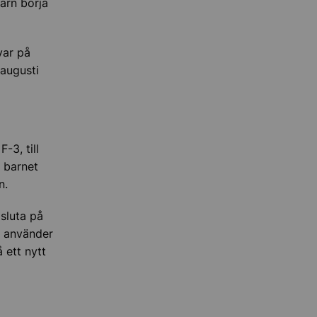
barn börja
var på
 augusti
-3, till
m barnet
n.
sluta på
t använder
 ett nytt