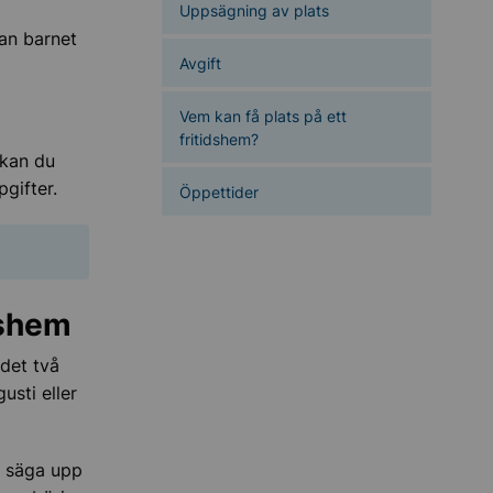
Uppsägning av plats
kan barnet
Avgift
Vem kan få plats på ett
fritidshem?
 kan du
gifter.
Öppettider
dshem
 det två
usti eller
lv säga upp