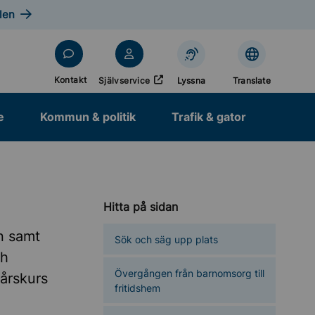
len
Öppnas i nytt fönster
Kontakt
Självservice
Lyssna
Translate
e
Kommun & politik
Trafik & gator
Hitta på sidan
en samt
Sök och säg upp plats
ch
Övergången från barnomsorg till
 årskurs
fritidshem