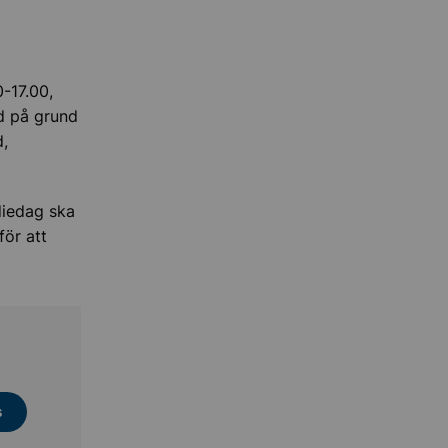
-17.00,
d på grund
d,
diedag ska
för att
s