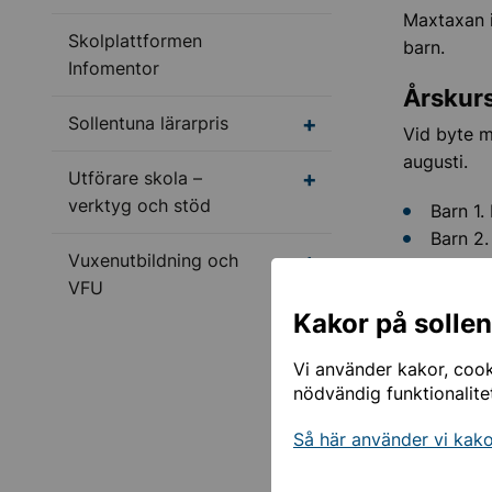
Maxtaxan i
Skolplattformen
barn.
Infomentor
Årskur
Undermeny för Sollentu
Sollentuna lärarpris
Vid byte m
augusti.
Undermeny för Utförar
Utförare skola –
verktyg och stöd
Barn 1.
Barn 2.
Undermeny för Vuxenu
Vuxenutbildning och
Barn 3.
VFU
Årskur
Kakor på solle
Vid byte fr
Vi använder kakor, cooki
avgiften i 
nödvändig funktionalite
Barn 1.
Så här använder vi kak
Barn 2.
Barn 3.