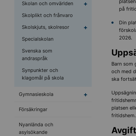
platsen
Undermeny för Skolan
Skolan och omvärlden
på frit
Skolplikt och frånvaro
Din pla
Undermeny för Skolskju
Skolskjuts, skolresor
förskol
2026.
Specialskolan
Uppsä
Svenska som
andraspråk
Barn som gå
Synpunkter och
och med de
klagomål på skola
ska fortsä
Uppsägning
Undermeny för Gymnas
Gymnasieskola
fritidshem
platsen ell
Försäkringar
fritidshem
Nyanlända och
Avgif
asylsökande