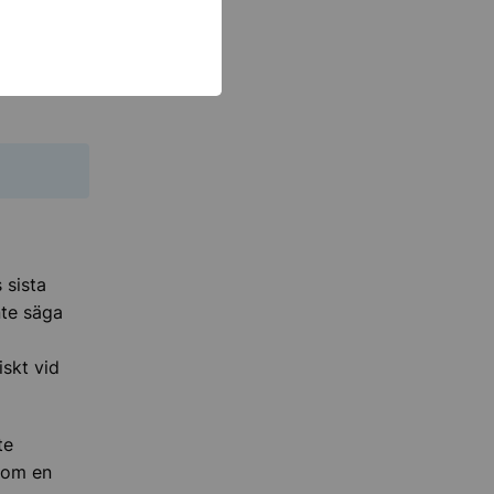
med att
 sista
nte säga
skt vid
te
 om en