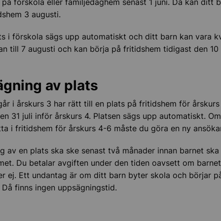
 på förskola eller familjedaghem senast 1 juni. Då kan ditt 
 och omvärlden
idshem 3 augusti.
ts i förskola sägs upp automatiskt och ditt barn kan vara k
ts, skolresor
an till 7 augusti och kan börja på fritidshem tidigast den 10
gning av plats
r i årskurs 3 har rätt till en plats på fritidshem för årskurs F
n 31 juli inför årskurs 4. Platsen sägs upp automatiskt. O
tta i fritidshem för årskurs 4-6 måste du göra en ny ansöka
 av en plats ska ske senast två månader innan barnet ska 
ieskola
met. Du betalar avgiften under den tiden oavsett om barne
er ej. Ett undantag är om ditt barn byter skola och börjar på
. Då finns ingen uppsägningstid.
t