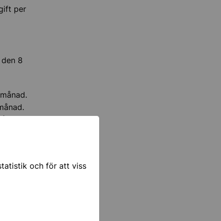
ift per
n den 8
r månad.
 månad.
månad.
kas
atistik och för att viss
månad.
er månad.
er månad.