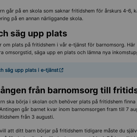
hitta och ändra plats
rn går på en skola som saknar fritidshem för årskurs 4-6, 
ering på en annan närliggande skola.
iktig
ch säg upp plats
san i skolan
 om plats på fritidshem i vår e-tjänst för barnomsorg. Här
a omsorgstid, säga upp en plats och lämna nya inkomstupp
h säg upp plats i e-tjänst
ången från barnomsorg till friti
der, lov och lovskola
arn ska börja i skolan och behöver plats på fritidshem finna
. Antingen går barnet kvar inom barnomsorgen fram till 7 aug
ritidshem från 3 augusti.
ill att ditt barn börjar på fritidshem tidigare måste du sjä