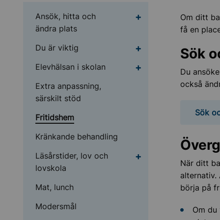
Undermeny för Ansök, 
Ansök, hitta och
Om ditt ba
ändra plats
få en plac
Undermeny för Du är v
Du är viktig
Sök o
Undermeny för Elevhäl
Elevhälsan i skolan
Du ansöker
också ändr
Extra anpassning,
särskilt stöd
Sök oc
Fritidshem
Kränkande behandling
Överg
Undermeny för Läsårsti
Läsårstider, lov och
När ditt b
lovskola
alternativ
Mat, lunch
börja på f
Modersmål
Om du v