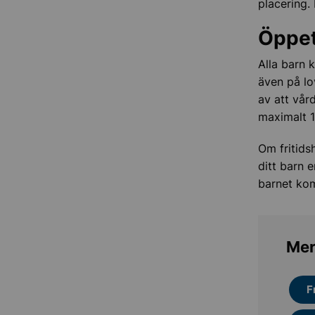
placering.
Öppet
Alla barn 
även på lo
av att vår
maximalt 1
Om fritids
ditt barn e
barnet kom
Mer
F