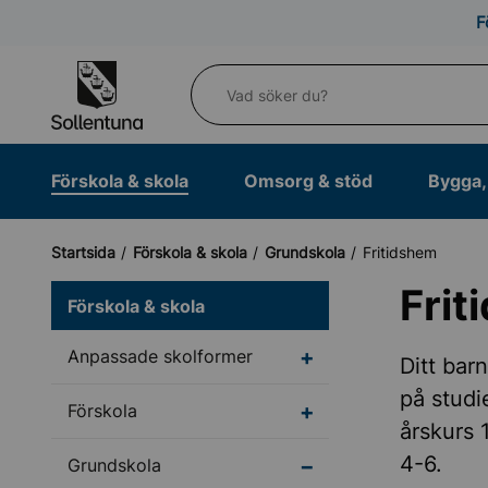
Till navigation
Till innehåll (s)
F
Vad söker du?
Förskola & skola
Omsorg & stöd
Bygga, 
Startsida
Förskola & skola
Grundskola
Fritidshem
Frit
Förskola & skola
Undermeny för Anpass
Anpassade skolformer
Ditt bar
på studi
Undermeny för Försko
Förskola
årskurs 
4-6.
Undermeny för Grunds
Grundskola