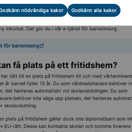
Godkänn nödvändiga kakor
Godkänn alla kakor
iktigt att du betalar rätt avgift
lerar hushållets samlade inkomst varje år. Var därför noga 
 ny inkomst. Det gör du i vår e-tjänst för barnomsorg.
st för barnomsorg
an få plats på ett fritidshem?
 har rätt till en plats på fritidshem till och med vårterminens
et år barnet fyller 13 år. Du som vårdnadshavare behöver i
n, det hanteras automatiskt vid skolavslutningen. Du som
vare behöver inte säga upp platsen, det hanteras automati
r skolavslutning.
l en plats på fritidshem gäller dock inte diplomatbarn som in
av EU-rätt. Dessa kan kontakta skolan och komma överens