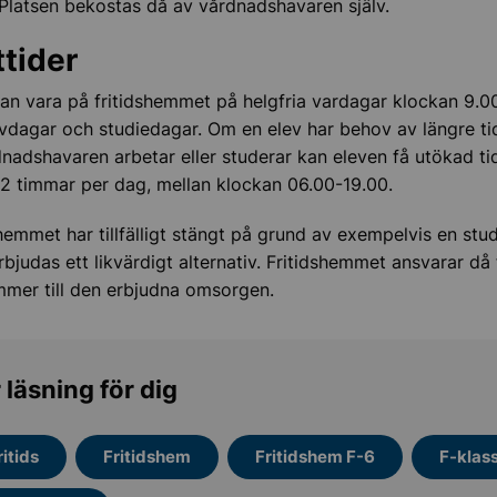
 Platsen bekostas då av vårdnadshavaren själv.
tider
kan vara på fritidshemmet på helgfria vardagar klockan 9.00
vdagar och studiedagar. Om en elev har behov av längre ti
dnadshavaren arbetar eller studerar kan eleven få utökad ti
2 timmar per dag, mellan klockan 06.00-19.00.
hemmet har tillfälligt stängt på grund av exempelvis en stu
rbjudas ett likvärdigt alternativ. Fritidshemmet ansvarar då 
mer till den erbjudna omsorgen.
 läsning för dig
ritids
Fritidshem
Fritidshem F-6
F-klas