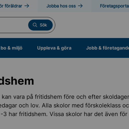
ör föräldrar
Jobba hos oss
Företagsporta
Sök
bo & miljö
Uppleva & göra
Jobb & företagand
idshem
ade skolformer
n kan vara på fritidshem före och efter skoldag
edagar och lov. Alla skolor med förskoleklass o
la
1-3 har fritidshem. Vissa skolor har det även för
kola