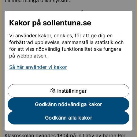
till med många olika sysslor.
Här finns utklädningskläder för både barn och vuxna.
Visningen anpassas till elevernas ålder och kan även
Kakor på sollentuna.se
anpassas till aktuellt tema som skolan jobbar med.
Vi använder kakor, cookies, för att ge dig en
Avgifter för gruppbesök
förbättrad upplevelse, sammanställa statistik och
för att viss nödvändig funktionalitet ska fungera
Skolklasser från Sollentuna: 300 kronor.
på webbplatsen.
Skolklasser utanför Sollentuna: 500 kronor.
Föreningar med säte i Sollentuna: 400 kronor.
Så här använder vi kakor
Föreningar med säte utanför Sollentuna: 700
kronor.
Företag och privata visningar: 800 kronor.
Inställningar
Godkänn nödvändiga kakor
Boka gruppbesök på Klasro skolmuseum
Godkänn alla kakor
Kort historik
Klasroskolan byggdes 1804 på initiativ av baron Per