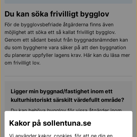
Du kan söka frivilligt bygglov
För de bygglovsbefriade åtgärderna finns även
möjlighet att söka ett så kallat frivilligt bygglov.
Genom ett sådant beslut från byggnadsnämnden kan
du som byggherre vara säker på att den byggnation
du planerar uppfyller lagens krav. Här kan du läsa mer
om frivilligt lov.
Ligger min byggnad/fastighet inom ett
kulturhistoriskt särskilt värdefullt område?
Du kan behöva bygglov för vissa åtgärder inom
ett område som är kulturhistoriskt värdefullt. För
Kakor på sollentuna.se
kunna avgöra om din byggnad/fastighet befinner
sig inom ett kulturhistoriskt särskilt värdefullt
Vi använder kakor, cookies, för att ge dig en