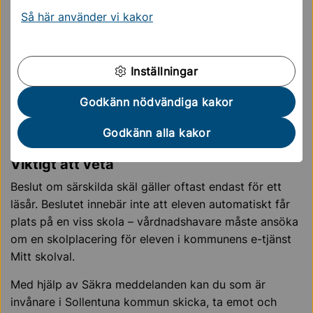
08-579 210 00
Så här använder vi kakor
kontaktcenter@sollentuna.se
Om anmälan ska göras i samband med en skolansökan
Inställningar
kan det göras i e-tjänsten:
Godkänn nödvändiga kakor
E-tjänsten Mitt Skolval
Godkänn alla kakor
Viktigt att veta
Beslut om särskilda skäl gäller oftast endast för ett
läsår. Beslutet innebär inte att eleven automatiskt får
plats på en viss skola – vårdnadshavare måste ansöka
om en skolplacering för eleven i kommunens e-tjänst
Mitt skolval.
Med hjälp av Säkra meddelanden kan du som är
invånare i Sollentuna kommun skicka, ta emot och