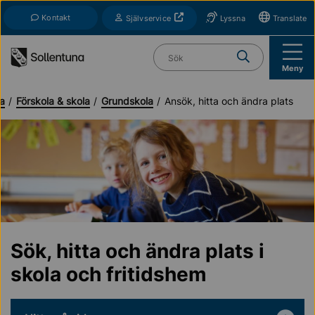
Till navigation
Till innehåll (s)
Kontakt
Öppnas i nytt fönster
Självservice
Lyssna
Translate
Vad söker du?
Meny
da
Förskola & skola
Grundskola
Ansök, hitta och ändra plats
Sök, hitta och ändra plats i
skola och fritidshem