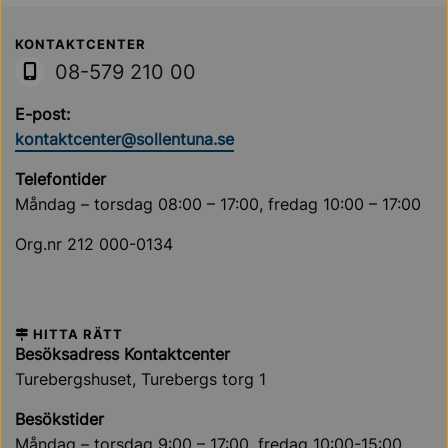
Sollentuna Kommun
KONTAKTCENTER
08-579 210 00
E-post:
kontaktcenter@sollentuna.se
Telefontider
Måndag – torsdag 08:00 – 17:00, fredag 10:00 – 17:00
Org.nr 212 000-0134
HITTA RÄTT
Besöksadress Kontaktcenter
Turebergshuset, Turebergs torg 1
Besökstider
Måndag – torsdag 9:00 – 17:00, fredag 10:00-15:00