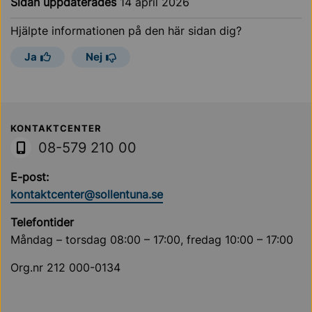
Sidan uppdaterades
14 april 2026
Hjälpte informationen på den här sidan dig?
Ja
Nej
Sollentuna Kommun
KONTAKTCENTER
08-579 210 00
E-post:
kontaktcenter@sollentuna.se
Telefontider
Måndag – torsdag 08:00 – 17:00, fredag 10:00 – 17:00
Org.nr 212 000-0134