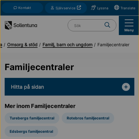
Till navigation
Till innehåll (s)
Kontakt
Öppnas i nytt fönster
Självservice
Lyssna
Translate
Vad söker du?
Meny
da
Omsorg & stöd
Familj, barn och ungdom
Familjecentraler
Familjecentraler
Hitta på sidan
Mer inom Familjecentraler
Turebergs familjecentral
Rotebros familjecentral
Edsbergs familjecentral