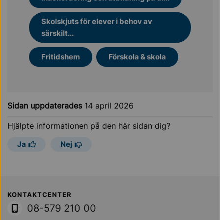
Skolskjuts för elever i behov av
särskilt...
Fritidshem
Förskola & skola
Sidan uppdaterades
14 april 2026
Hjälpte informationen på den här sidan dig?
Ja
Nej
Sollentuna Kommun
KONTAKTCENTER
08-579 210 00