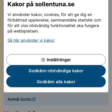
Du som går en allmän kurs på gymnasienivå vid
Kakor på sollentuna.se
folkhögskola kan också få reseersättning.
Vi använder kakor, cookies, för att ge dig en
Du köper terminsbiljett själv och ansöker om
förbättrad upplevelse, sammanställa statistik och
ersättning via e-tjänsten.
för att viss nödvändig funktionalitet ska fungera
Skicka in kvitto senast tre månader efter köpet.
på webbplatsen.
Så här använder vi kakor
Så betalas pengarna ut
Sollentuna kommun använder Swedbank för
utbetalningar.
Inställningar
Om du har ett konto hos Swedbank men vill att
Godkänn nödvändiga kakor
pengarna ska gå till ett annat konto behöver du
registrera det.
Godkänn alla kakor
Det gör du via Swedbanks kontoregister:
Anmäl konto