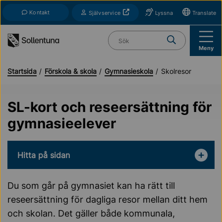
Till navigation
Till innehåll (s)
Kontakt
Öppnas i nytt fönster
Självservice
Lyssna
Translate
Vad söker du?
Meny
Startsida
Förskola & skola
Gymnasieskola
Skolresor
SL-kort och reseersättning för
gymnasieelever
Hitta på sidan
Du som går på gymnasiet kan ha rätt till
reseersättning för dagliga resor mellan ditt hem
och skolan. Det gäller både kommunala,