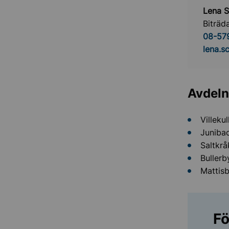
Lena 
Biträd
08-57
lena.s
Avdeln
Villeku
Junibac
Saltkrå
Bullerb
Mattis
Fö