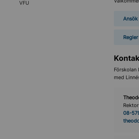
Välkommen 
VFU
Ansök 
Regler 
Kontak
Förskolan 
med Linnés
Theodo
Rektor
08-57
theodo