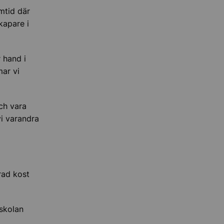
mtid där
kapare i
r hand i
mar vi
och vara
i varandra
rad kost
skolan