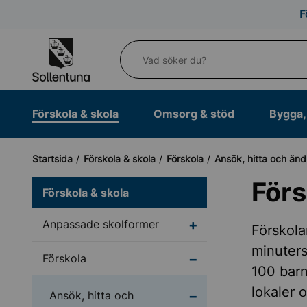
Till navigation
Till innehåll (s)
F
Vad söker du?
Förskola & skola
Omsorg & stöd
Bygga, 
Startsida
Förskola & skola
Förskola
Ansök, hitta och änd
Förs
Förskola & skola
Undermeny för Anpass
Anpassade skolformer
Förskola
minuters
Undermeny för Försko
Förskola
100 barn
lokaler 
Undermeny för Ansök, 
Ansök, hitta och