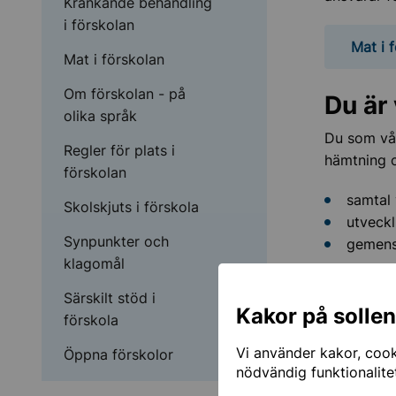
Kränkande behandling
i förskolan
Mat i 
Mat i förskolan
Om förskolan - på
Du är 
olika språk
Du som vår
Regler för plats i
hämtning o
förskolan
samtal 
Skolskjuts i förskola
utveckl
Synpunkter och
gemen
klagomål
Tillsamman
Särskilt stöd i
Kakor på solle
förskola
Du är 
Vi använder kakor, cooki
Öppna förskolor
nödvändig funktionalite
Skolre