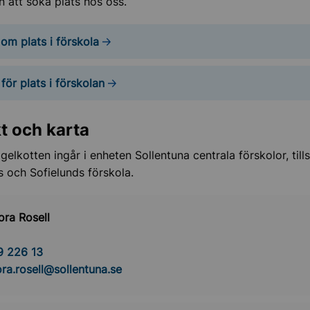
att söka plats hos oss.
om plats i förskola
för plats i förskolan
t och karta
Igelkotten ingår i enheten Sollentuna centrala förskolor, ti
 och Sofielunds förskola.
ra Rosell
9 226 13
ra.rosell@sollentuna.se