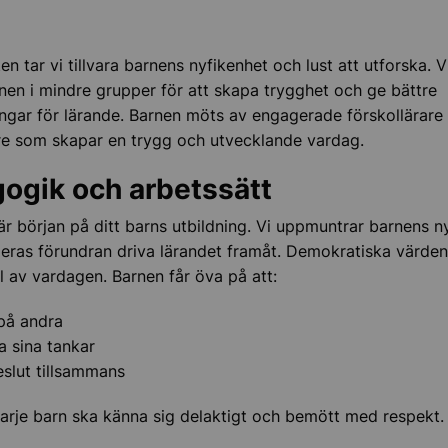
en tar vi tillvara barnens nyfikenhet och lust att utforska. V
rnen i mindre grupper för att skapa trygghet och ge bättre
ingar för lärande. Barnen möts av engagerade förskollärare
e som skapar en trygg och utvecklande vardag.
ogik och arbetssätt
ch jämför förskolor och familjedaghem
är början på ditt barns utbildning. Vi uppmuntrar barnens n
deras förundran driva lärandet framåt. Demokratiska värden
el av vardagen. Barnen får öva på att:
på andra
a sina tankar
eslut tillsammans
språkförskola
t varje barn ska känna sig delaktigt och bemött med respekt.