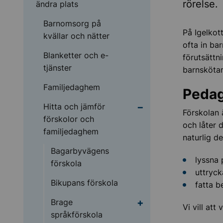
rörelse.
ändra plats
Barnomsorg på
På Igelkott
kvällar och nätter
ofta in ba
Blanketter och e-
förutsättn
tjänster
barnskötar
Familjedaghem
Pedag
Undermeny för Hitta o
Hitta och jämför
Förskolan 
förskolor och
och låter 
familjedaghem
naturlig d
Bagarbyvägens
lyssna 
förskola
uttryck
Bikupans förskola
fatta b
Undermeny för Brage 
Brage
Vi vill at
språkförskola