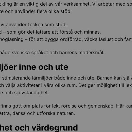
kling är en viktig del av vår verksamhet. Vi arbetar med s
te och använder flera olika stöd:
 vi använder tecken som stöd.
d – som gör det lättare att förstå och minnas.
högläsning – för att bygga ordförråd, väcka läslust och fan
 både svenska språket och barnens modersmål.
ljöer inne och ute
r stimulerande lärmiljöer både inne och ute. Barnen kan själ
h välja aktiviteter i våra olika rum. Det ger möjlighet till lek
e och självständighet.
finns gott om plats för lek, rörelse och gemenskap. Här ka
lättra, dansa och utforska naturen.
het och värdegrund