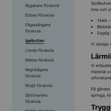
Språkutvec
Bygatans förskola
inne och u
Ebbas Förskola
TAKK –
Fågelsångens
Bildstö
förskola
Daglig 
Igelkotten
Vi stödjer
Linnés förskola
Lärmi
Mallas förskola
Vi erbjude
Regnbågens
material oc
förskola
utforskand
Rösjö förskola
På gården 
Sjörövarens
springa, k
förskola
Trygg