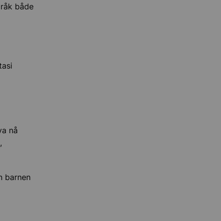
pråk både
tasi
va nå
,
n barnen