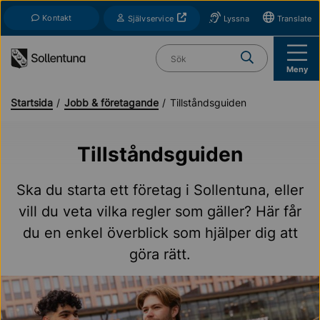
Till navigation
Till innehåll (s)
Kontakt
Öppnas i nytt fönster
Självservice
Lyssna
Translate
Vad söker du?
Meny
Startsida
Jobb & företagande
Tillståndsguiden
Tillståndsguiden
Ska du starta ett företag i Sollentuna, eller
vill du veta vilka regler som gäller? Här får
du en enkel överblick som hjälper dig att
göra rätt.