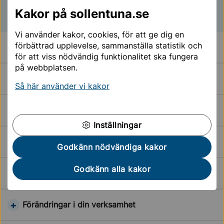
Tillbaka till toppen
Kakor på sollentuna.se
Vi använder kakor, cookies, för att ge dig en
förbättrad upplevelse, sammanställa statistik och
Läs det här innan du söker
för att viss nödvändig funktionalitet ska fungera
på webbplatsen.
Steg 1. Ditt företag och din ekonomi
Så här använder vi kakor
Steg 2. Din verksamhet
Inställningar
Steg 3. Trygghet och säkerhet
Godkänn nödvändiga kakor
Godkänn alla kakor
Steg 4. Gör din ansökan
Förändringar i din verksamhet