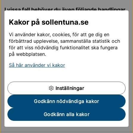
I vis
sa
fall behöver du även f
öljande handlinga
r
Om du ska bygga hus i
Väsjön
behöver du även
Kakor på sollentuna.se
redovisa hur du planerar att lösa
hanteringen av
Vi använder kakor, cookies, för att ge dig en
dagvatten på din fastighet.
förbättrad upplevelse, sammanställa statistik och
Vi hjälper dig - följ checklistan
för att viss nödvändig funktionalitet ska fungera
på webbplatsen.
Vi har tagit fram en checklista för att underlätta ditt
Så här använder vi kakor
ärende. Du kan enkelt följa stegen i checklistan och
markera varje steg när du är klar.
Inställningar
0
AV 5 STEG AVKLARADE
Godkänn nödvändiga kakor
Godkänn alla kakor
Visa information om
Steg 1:
Läs detaljplanen för området där din
Steg
fastighet ligger