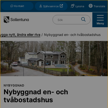
Till navigation
Till innehåll (s)
Kontakt
Öppnas i nytt fönster
Självservice
Lyssna
Translate
Vad söker du?
Meny
ygga nytt, ändra eller riva
Nybyggnad en- och tvåbostadshus
NYBYGGNAD
Nybyggnad en- och
tvåbostadshus