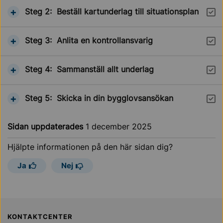
Visa information om
Steg 2:
Beställ kartunderlag till situationsplan
Steg
Visa information om
Steg 3:
Anlita en kontrollansvarig
Steg
Visa information om
Steg 4:
Sammanställ allt underlag
Steg
Visa information om
Steg 5:
Skicka in din bygglovsansökan
Steg
Sidan uppdaterades
1 december 2025
Hjälpte informationen på den här sidan dig?
Ja
Nej
Sollentuna Kommun
KONTAKTCENTER