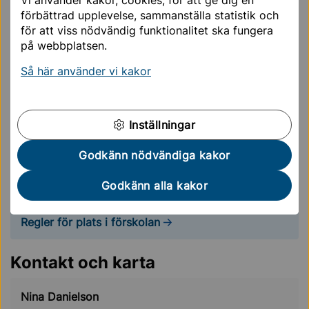
Tillgänglighet.
förbättrad upplevelse, sammanställa statistik och
Digitalisering.
för att viss nödvändig funktionalitet ska fungera
Hållbarhet – hälsa och miljö
på webbplatsen.
Ansökan och köregler
Så här använder vi kakor
Vi ingår i enheten Turebergs förskolor där också
Regnbågens och Bagarbyvägens förskolor ingår. Det
Inställningar
ger oss möjlighet till gemensamma projekt,
studiedagar och utbildning för pedagogerna.
Godkänn nödvändiga kakor
Ansök om plats hos oss
Godkänn alla kakor
Regler för plats i förskolan
Kontakt och karta
Nina Danielson