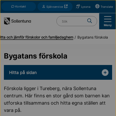
Till navigation
Till innehåll (s)
Kontakt
Öppnas i nytt fönster
Självservice
Lyssna
Translate
Vad söker du?
Meny
itta och jämför förskolor och familjedaghem
Bygatans förskola
Bygatans förskola
Hitta på sidan
Förskola ligger i Tureberg, nära Sollentuna
centrum. Här finns en stor gård som barnen kan
utforska tillsammans och hitta egna ställen att
vara på.