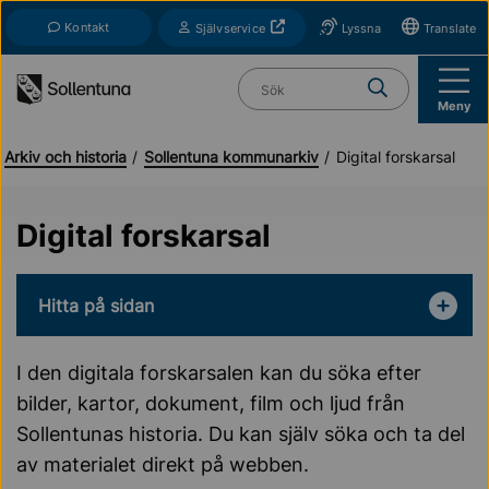
Till navigation
Till innehåll (s)
Kontakt
Öppnas i nytt fönster
Självservice
Lyssna
Translate
Vad söker du?
Meny
Arkiv och historia
Sollentuna kommunarkiv
Digital forskarsal
Digital forskarsal
Hitta på sidan
I den digitala forskarsalen kan du söka efter
bilder, kartor, dokument, film och ljud från
Sollentunas historia. Du kan själv söka och ta del
av materialet direkt på webben.