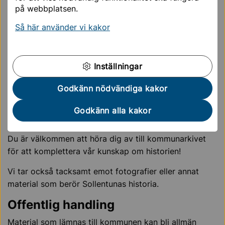
på webbplatsen.
Personuppgifter
Så här använder vi kakor
Fotografier där personer kan identifieras publicerar
kommunarkivet på den rättsliga grunden ”Allmänt
intresse”.
Inställningar
För mer information – kontakta kommunarkivet.
Godkänn nödvändiga kakor
Hjälp oss
Godkänn alla kakor
Ibland saknas det information om vissa fotografier.
Du är välkommen att höra dig av till kommunarkivet
för att komplettera vår kunskap om historien!
Vi tar också tacksamt emot fotografier eller annat
material som berör Sollentunas historia.
Offentlig handling
Material som lämnas till kommunen kan bli allmän