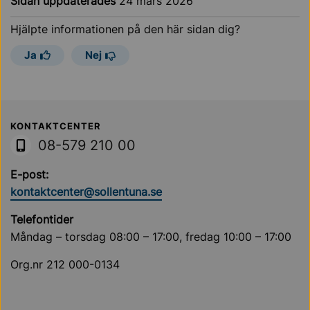
Sidan uppdaterades
24 mars 2026
Hjälpte informationen på den här sidan dig?
Ja
Nej
Sollentuna Kommun
KONTAKTCENTER
08-579 210 00
E-post:
kontaktcenter@sollentuna.se
Telefontider
Måndag – torsdag 08:00 – 17:00, fredag 10:00 – 17:00
Org.nr 212 000-0134