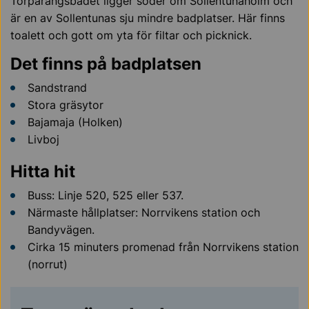
Torparängsbadet ligger söder om Sollentunaholm och
är en av Sollentunas sju mindre badplatser. Här finns
toalett och gott om yta för filtar och picknick.
Det finns på badplatsen
Sandstrand
Stora gräsytor
Bajamaja (Holken)
Livboj
Hitta hit
Buss: Linje 520, 525 eller 537.
Närmaste hållplatser: Norrvikens station och
Bandyvägen.
Cirka 15 minuters promenad från Norrvikens station
(norrut)