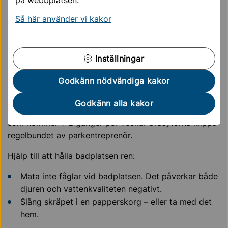
på webbplatsen.
Vi sköter badplatsen varje dag under sommaren:
Så här använder vi kakor
Krattning av strand och vattenbryn.
Soptömning och skräpplockning.
Inställningar
Tillsyn av grillplats, livboj och skyltar
Städning och tömning av bajamaja varje vecka.
Godkänn nödvändiga kakor
Säkerhetsdykning före och under badsäsong.
Godkänn alla kakor
Torparängen har också en hästdragen gåsbajssopare
som kommer 1–2 gånger per vecka. Gräsytorna klipps
regelbundet av parkentreprenör.
Hjälp till att hålla badplatsen ren:
Mata inte fåglar vid badplatsen. Det påverkar både
djuren och vattenkvaliteten negativt.
Släng skräpet i en papperskorg – eller ta med det
hem.