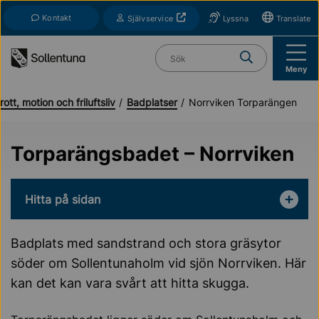
Till navigation
Till innehåll (s)
Kontakt
Öppnas i nytt fönster
Självservice
Lyssna
Translate
Vad söker du?
Meny
rott, motion och friluftsliv
Badplatser
Norrviken Torparängen
Torparängsbadet – Norrviken
Hitta på sidan
Badplats med sandstrand och stora gräsytor
söder om Sollentunaholm vid sjön Norrviken. Här
kan det kan vara svårt att hitta skugga.