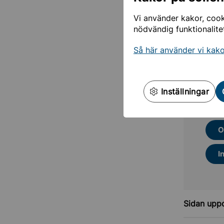
Översät
Vi använder kakor, cooki
Google 
nödvändig funktionalite
Översä
Så här använder vi kak
Inställningar
Mer
O
I
Sidan upp