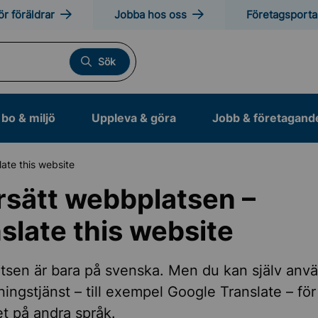
ör föräldrar
Jobba hos oss
Företagsporta
Sök
bo & miljö
Uppleva & göra
Jobb & företagand
ate this website
sätt webbplatsen –
slate this website
sen är bara på svenska. Men du kan själv anv
ningstjänst – till exempel Google Translate – för 
et på andra språk.