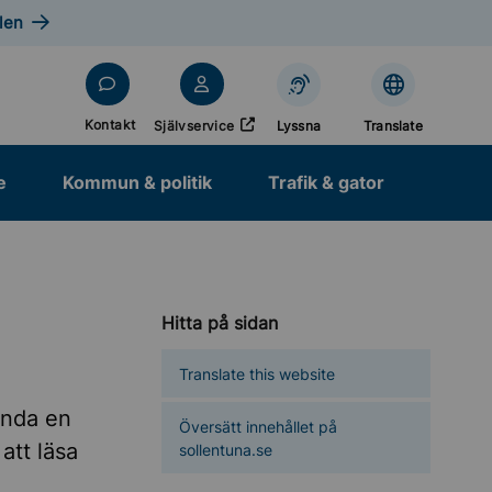
len
Öppnas i nytt fönster
Kontakt
Självservice
Lyssna
Translate
e
Kommun & politik
Trafik & gator
Hitta på sidan
Translate this website
ända en
Översätt innehållet på
att läsa
sollentuna.se