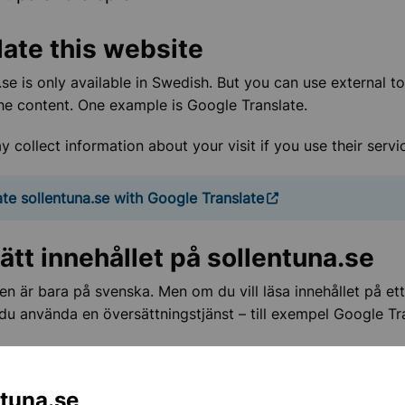
late this website
.se is only available in Swedish. But you can use external to
the content. One example is Google Translate.
 collect information about your visit if you use their servi
för Sollentunas evenemangskalender
ate sollentuna.se with Google Translate
ätt innehållet på sollentuna.se
n är bara på svenska. Men om du vill läsa innehållet på et
du använda en översättningstjänst – till exempel Google Tr
una kommun ansvarar inte för översättningen.
ntuna.se