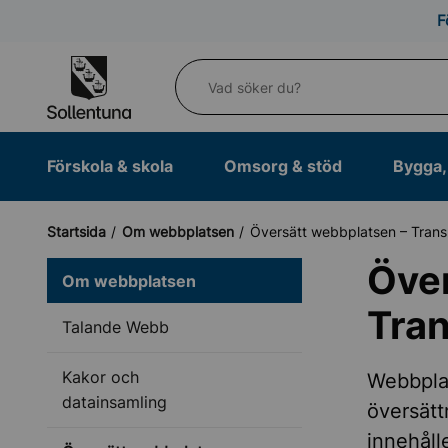
Till navigation
Till innehåll (s)
F
Vad söker du?
Förskola & skola
Omsorg & stöd
Bygga, 
Startsida
Om webbplatsen
Översätt webbplatsen – Transl
Över
Om webbplatsen
Tran
Talande Webb
Kakor och
Webbplat
datainsamling
översätt
innehåll