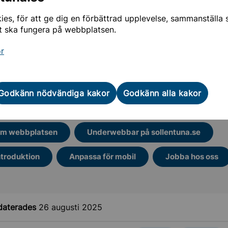
tningen kan innehålla fel.
es, för att ge dig en förbättrad upplevelse, sammanställa st
kan spara information om ditt besök.
t ska fungera på webbplatsen.
tt sollentuna.se med Google Translate
or
Godkänn nödvändiga kakor
Godkänn alla kakor
 läsning för dig
m webbplatsen
Underwebbar på sollentuna.se
ntroduktion
Anpassa för mobil
Jobba hos oss
daterades
26 augusti 2025