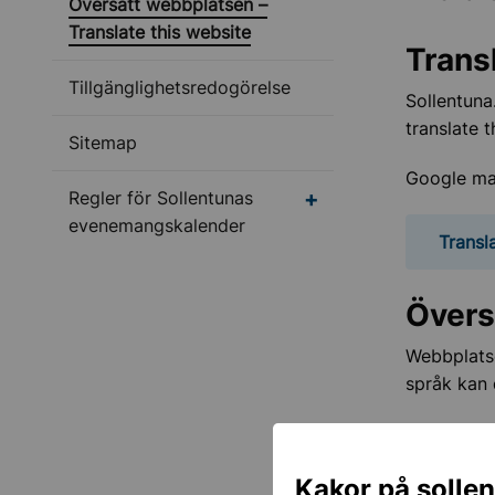
Översätt webbplatsen –
Translate this website
Trans
Tillgänglighetsredogörelse
Sollentuna
translate 
Sitemap
Google may
Undermeny för Regler 
Regler för Sollentunas
evenemangskalender
Transl
Övers
Webbplatse
språk kan 
Tänk på:
Sollent
Kakor på solle