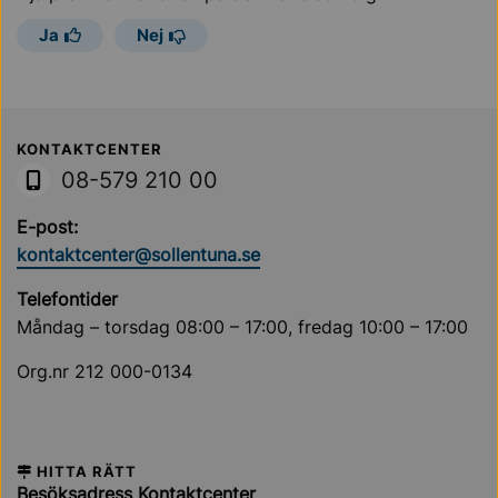
Ja
Nej
Sollentuna Kommun
KONTAKTCENTER
08-579 210 00
E-post:
kontaktcenter@sollentuna.se
Telefontider
Måndag – torsdag 08:00 – 17:00, fredag 10:00 – 17:00
Org.nr 212 000-0134
HITTA RÄTT
Besöksadress Kontaktcenter