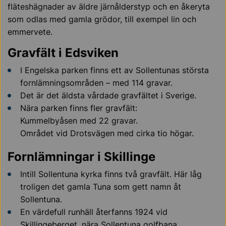
fläteshägnader av äldre järnålderstyp och en åkeryta
som odlas med gamla grödor, till exempel lin och
emmervete.
Gravfält i Edsviken
I Engelska parken finns ett av Sollentunas största
fornlämningsområden – med 114 gravar.
Det är det äldsta vårdade gravfältet i Sverige.
Nära parken finns fler gravfält:
Kummelbyåsen med 22 gravar.
Området vid Drotsvägen med cirka tio högar.
Fornlämningar i Skillinge
Intill Sollentuna kyrka finns två gravfält. Här låg
troligen det gamla Tuna som gett namn åt
Sollentuna.
En värdefull runhäll återfanns 1924 vid
Skillingeberget, nära Sollentuna golfbana.