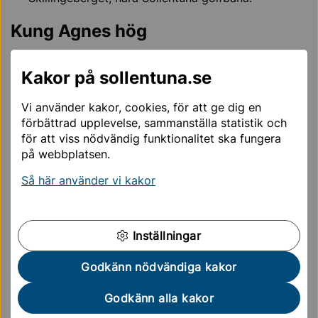
Kung Agnes hög
Strax söder om Sollentuna centrum reser sig
"Kungshögen", en gravhög från forntiden. Den
Kakor på sollentuna.se
påminner om Uppsala högar och är kanske lika
Vi använder kakor, cookies, för att ge dig en
gammal. Och vem är det som ligger i graven?
förbättrad upplevelse, sammanställa statistik och
Fornborgar i Sollentuna
för att viss nödvändig funktionalitet ska fungera
på webbplatsen.
Rotebro skans i Rotsunda
Så här använder vi kakor
Borgberget i Sjöberg (på gränsen till Danderyd).
Två fornborgar på Järvafältet, nära Väsby gård och
Norrtorp
Inställningar
Runstenar
Godkänn nödvändiga kakor
Exempel på runstenar:
Godkänn alla kakor
Jarlabankes sten i Sätraskogen – från 1000-talet.