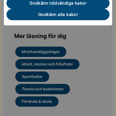
Godkänn nödvändiga kakor
Skidor och snowboard
Godkänn alla kakor
Mer läsning för dig
Idrottsanläggningar
Idrott, motion och friluftsliv
Sporthallar
Tennis och badminton
Förskola & skola