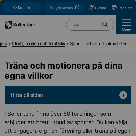
Till navigation
Till innehåll (s)
Kontakt
Öppnas i nytt fönster
Självservice
Lyssna
Translate
Vad söker du?
Meny
göra
Idrott, motion och friluftsliv
Sport - och idrottsaktiviteter
Träna och motionera på dina
egna villkor
Hitta på sidan
I Sollentuna finns över 60 föreningar som
erbjuder ett brett utbud av sporter. Du kan välja
att engagera dig i en förening eller träna på egen