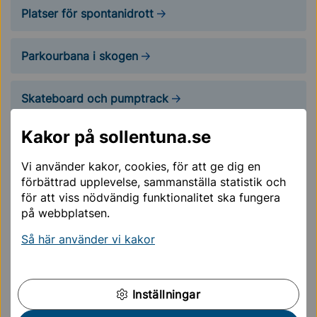
Platser för spontanidrott
Parkourbana i skogen
Skateboard och pumptrack
Kakor på sollentuna.se
Vintersporter
När vintern kommer finns många möjligheter till
Vi använder kakor, cookies, för att ge dig en
förbättrad upplevelse, sammanställa statistik och
aktivitet utomhus. På sjön Norrviken plogas en 14
för att viss nödvändig funktionalitet ska fungera
kilometer lång isbana när vädret tillåter.
på webbplatsen.
Du kan också åka skidor i Väsjöbacken eller njuta av
Så här använder vi kakor
allmänhetens åkning i Sollentunavallens två ishallar
och på bandyplanen.
Inställningar
Skridskoåkning