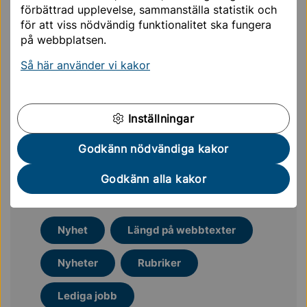
förbättrad upplevelse, sammanställa statistik och
för att viss nödvändig funktionalitet ska fungera
Jobb och företagande
på webbplatsen.
Så här använder vi kakor
Trafik och resor
Kommun och politik
Inställningar
Godkänn nödvändiga kakor
Godkänn alla kakor
Mer läsning för dig
Nyhet
Längd på webbtexter
Nyheter
Rubriker
Lediga jobb