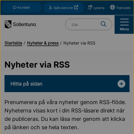
Till navigation
Till innehåll (s)
Kontakt
Öppnas i nytt fönster
Självservice
Lyssna
Translate
Vad söker du?
Meny
Startsida
Nyheter & press
Nyheter via RSS
Nyheter via RSS
Hitta på sidan
Prenumerera på våra nyheter genom RSS-flöde.
Nyheterna visas kort i din RSS-läsare direkt när
de publiceras. Du kan läsa mer genom att klicka
på länken och se hela texten.