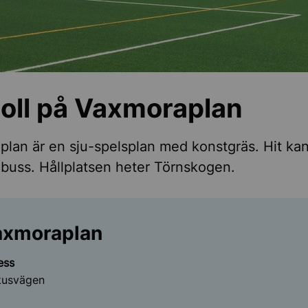
splaner
oll på Vaxmoraplan
lan är en sju-spelsplan med konstgräs. Hit kan
buss. Hållplatsen heter Törnskogen.
axmoraplan
ess
kusvägen