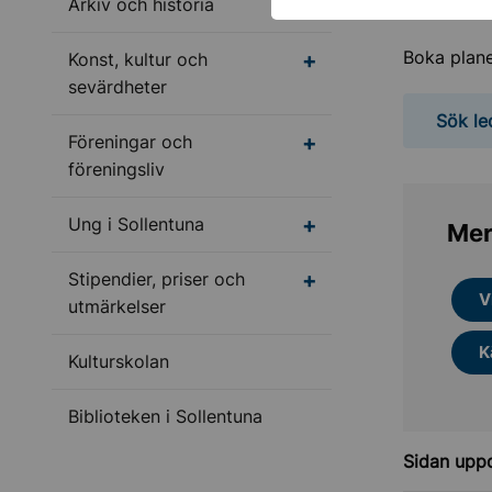
Undermeny för Arkiv o
Arkiv och historia
Belysni
Boka plane
Undermeny för Konst, 
Konst, kultur och
sevärdheter
Sök le
Undermeny för Förenin
Föreningar och
föreningsliv
Undermeny för Ung i S
Ung i Sollentuna
Mer
Stipendier, priser och
V
utmärkelser
K
Kulturskolan
Biblioteken i Sollentuna
Sidan upp