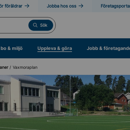
ör föräldrar
Jobba hos oss
Företagsporta
Sök
bo & miljö
Uppleva & göra
Jobb & företagand
laner
Vaxmoraplan
otion och friluftsliv
anläggningar