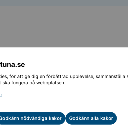
tiksalar
ntuna.se
llar
es, för att ge dig en förbättrad upplevelse, sammanställa st
t ska fungera på webbplatsen.
ter för seniorer
or
okal
tning
lov i Sollentuna
spelmål
Godkänn nödvändiga kakor
Godkänn alla kakor
spelsmål