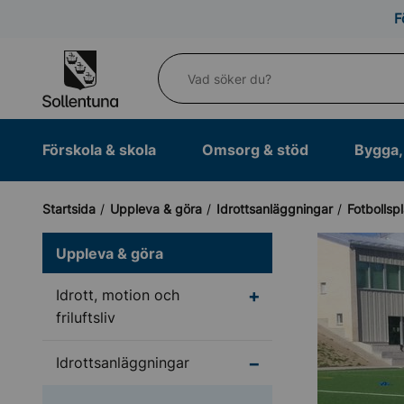
Till navigation
Till innehåll (s)
F
Vad söker du?
Förskola & skola
Omsorg & stöd
Bygga, 
Startsida
Uppleva & göra
Idrottsanläggningar
Fotbollsp
Uppleva & göra
Undermeny för Idrott, m
Idrott, motion och
friluftsliv
Undermeny för Idrotts
Idrottsanläggningar