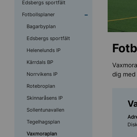
Edsbergs sportfält
Undermeny för Fotboll
Fotbollsplaner
Bagarbyplan
Edsbergs sportfält
Fotb
Helenelunds IP
Kärrdals BP
Vaxmorap
dig med 
Norrvikens IP
Rotebroplan
Skinnaråsens IP
V
Sollentunavallen
Adr
Tegelhagsplan
Dis
Vaxmoraplan