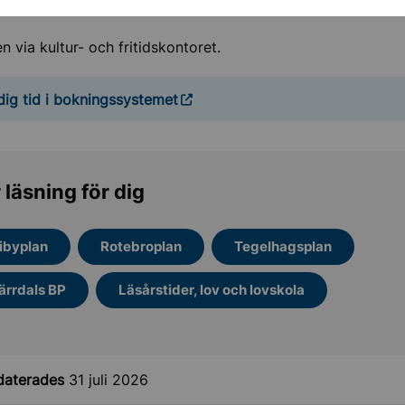
ch historia
ng: Ja
n via kultur- och fritidskontoret.
kultur och sevärdheter
dig tid i bokningssystemet
gar och föreningsliv
ollentuna
 läsning för dig
Undermeny för Stipendier, priser och utmärkelser
ibyplan
Rotebroplan
Tegelhagsplan
ärrdals BP
Läsårstider, lov och lovskola
daterades
31 juli 2026