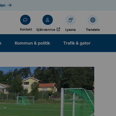
len
Öppnas i nytt fönster
Kontakt
Självservice
Lyssna
Translate
e
Kommun & politik
Trafik & gator