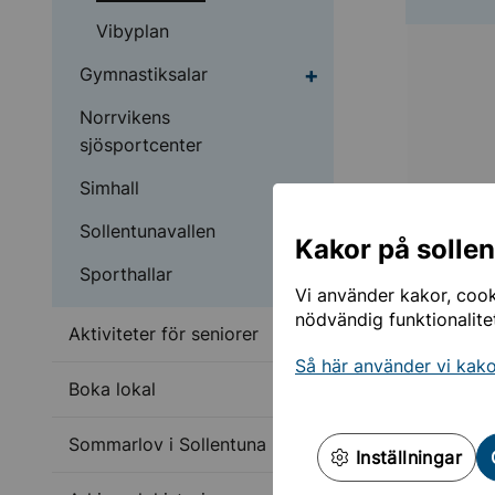
Vibyplan
Undermeny för Gymnas
Gymnastiksalar
Norrvikens
sjösportcenter
Simhall
Sollentunavallen
Kakor på solle
Undermeny för Sportha
Sporthallar
Vi använder kakor, cooki
nödvändig funktionalite
Undermeny för Aktivite
Aktiviteter för seniorer
Så här använder vi kak
Undermeny för Boka l
Boka lokal
Utrus
Undermeny för Sommar
Sommarlov i Sollentuna
Fyra 5-
Inställningar
Två 7-