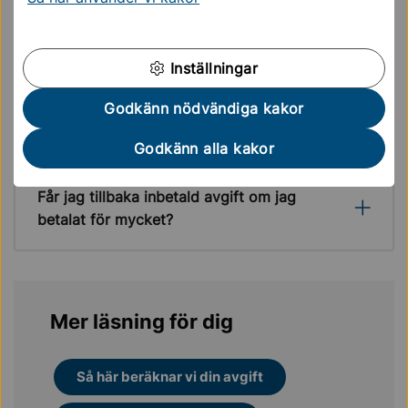
Inställningar
Mitt barn har inte gått på fritidshem under
det året som fakturan avser. Varför ska vi
Godkänn nödvändiga kakor
betala?
Godkänn alla kakor
Får jag tillbaka inbetald avgift om jag
betalat för mycket?
Mer läsning för dig
Så här beräknar vi din avgift