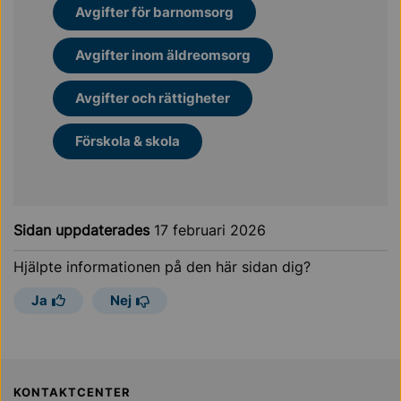
Avgifter för barnomsorg
Avgifter inom äldreomsorg
Avgifter och rättigheter
Förskola & skola
Sidan uppdaterades
17 februari 2026
Hjälpte informationen på den här sidan dig?
Ja
Nej
Sollentuna Kommun
KONTAKTCENTER