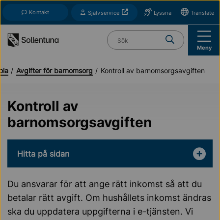
Till navigation
Till innehåll (s)
Kontakt
Öppnas i nytt fönster
Självservice
Lyssna
Translate
Vad söker du?
Meny
ola
Avgifter för barnomsorg
Kontroll av barnomsorgsavgiften
Kontroll av
barnomsorgsavgiften
Hitta på sidan
Du ansvarar för att ange rätt inkomst så att du
betalar rätt avgift. Om hushållets inkomst ändras
ska du uppdatera uppgifterna i e-tjänsten. Vi